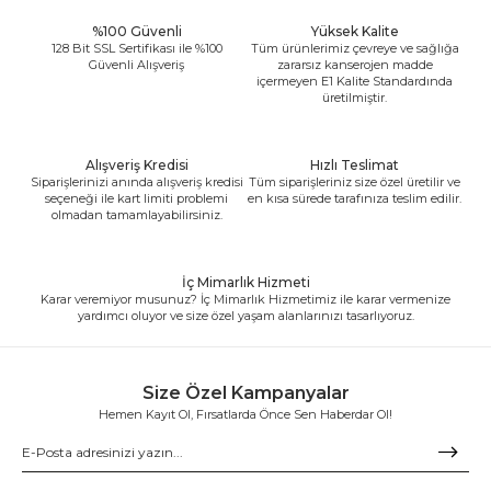
%100 Güvenli
Yüksek Kalite
128 Bit SSL Sertifikası ile %100
Tüm ürünlerimiz çevreye ve sağlığa
Güvenli Alışveriş
zararsız kanserojen madde
içermeyen E1 Kalite Standardında
üretilmiştir.
Alışveriş Kredisi
Hızlı Teslimat
Siparişlerinizi anında alışveriş kredisi
Tüm siparişleriniz size özel üretilir ve
seçeneği ile kart limiti problemi
en kısa sürede tarafınıza teslim edilir.
olmadan tamamlayabilirsiniz.
İç Mimarlık Hizmeti
Karar veremiyor musunuz? İç Mimarlık Hizmetimiz ile karar vermenize
yardımcı oluyor ve size özel yaşam alanlarınızı tasarlıyoruz.
Size Özel Kampanyalar
Hemen Kayıt Ol, Fırsatlarda Önce Sen Haberdar Ol!