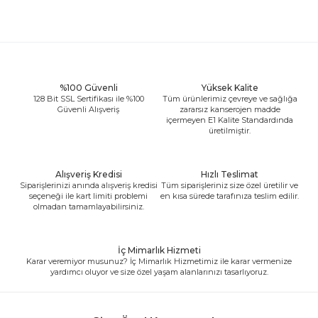
%100 Güvenli
Yüksek Kalite
128 Bit SSL Sertifikası ile %100
Tüm ürünlerimiz çevreye ve sağlığa
Güvenli Alışveriş
zararsız kanserojen madde
içermeyen E1 Kalite Standardında
üretilmiştir.
Alışveriş Kredisi
Hızlı Teslimat
Siparişlerinizi anında alışveriş kredisi
Tüm siparişleriniz size özel üretilir ve
seçeneği ile kart limiti problemi
en kısa sürede tarafınıza teslim edilir.
olmadan tamamlayabilirsiniz.
İç Mimarlık Hizmeti
Karar veremiyor musunuz? İç Mimarlık Hizmetimiz ile karar vermenize
yardımcı oluyor ve size özel yaşam alanlarınızı tasarlıyoruz.