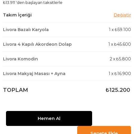
₺13.911
'den başlayan taksitlerle
Livora Bazalı Karyola
1
x
₺59.100
Livora 4 Kapılı Akordeon Dolap
1
x
₺45.600
Livora Komodin
2
x
₺5.800
Livora Makyaj Masası + Ayna
1
x
₺16.900
TOPLAM
₺125.200