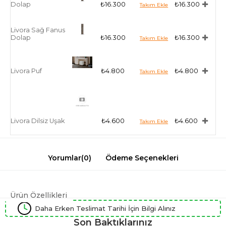
Dolap
₺16.300
₺16.300
Livora Sağ Fanus
Dolap
₺16.300
₺16.300
Livora Puf
₺4.800
₺4.800
Livora Dilsiz Uşak
₺4.600
₺4.600
Yorumlar
(0)
Ödeme Seçenekleri
Ürün Özellikleri
Daha Erken Teslimat Tarihi İçin Bilgi Alınız
Son Baktıklarınız