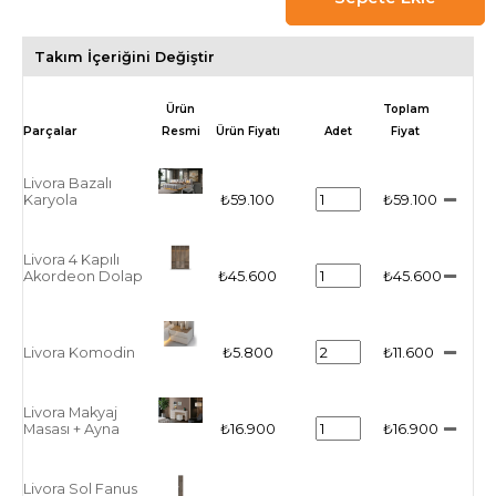
Takım İçeriğini Değiştir
Ürün
Toplam
Resmi
Ürün Fiyatı
Adet
Fiyat
Livora Bazalı
Karyola
₺59.100
₺59.100
Livora 4 Kapılı
Akordeon Dolap
₺45.600
₺45.600
Livora Komodin
₺5.800
₺11.600
Livora Makyaj
Masası + Ayna
₺16.900
₺16.900
Livora Sol Fanus