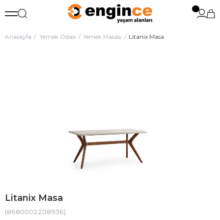
Anasayfa
Yemek Odası
Yemek Masası
Litanix Masa
Litanix Masa
(8680002208936)