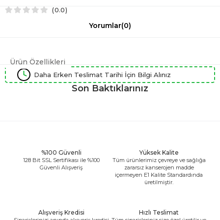
0.0
Yorumlar
(0)
Ürün Özellikleri
Daha Erken Teslimat Tarihi İçin Bilgi Alınız
Son Baktıklarınız
%100 Güvenli
Yüksek Kalite
128 Bit SSL Sertifikası ile %100
Tüm ürünlerimiz çevreye ve sağlığa
Güvenli Alışveriş
zararsız kanserojen madde
içermeyen E1 Kalite Standardında
üretilmiştir.
Alışveriş Kredisi
Hızlı Teslimat
Siparişlerinizi anında alışveriş kredisi
Tüm siparişleriniz size özel üretilir ve