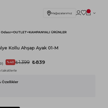
Mağazalarımız
 Odası
OUTLET
KAMPANYALI ÜRÜNLER
lye Kollu Ahşap Ayak 01-M
₺1.399
₺839
%
40
.0
İndirim
 taksitlerle