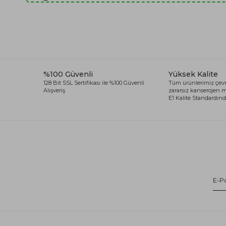
%100 Güvenli
Yüksek Kalite
128 Bit SSL Sertifikası ile %100 Güvenli
Tüm ürünlerimiz çevr
Alışveriş
zararsız kanserojen
E1 Kalite Standardında