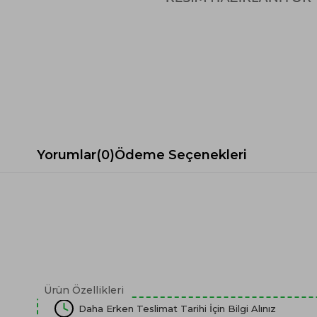
Spor Koltuk Takımı
Gri TV Ünitesi
Krem Koltuk Takımı
Beyaz TV Ünitesi
Gri Koltuk Takımı
Siyah TV Ünitesi
Büro Koltuk Takımı
Şömineli TV Ünitesi
Ev Tekstili
Dresuar
Duvar Ünitesi
TV Koltukları
Yorumlar
(0)
Ödeme Seçenekleri
Ürün Özellikleri
Daha Erken Teslimat Tarihi İçin Bilgi Alınız