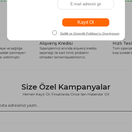
Son Baktıklarınız
Alışveriş Kredisi
Hızlı Tes
eye ve sağlığa
Siparişlerinizi anında alışveriş kredisi
Tüm siparişle
 madde içermeyen
seçeneği ile kart limiti problemi
kısa sürede t
 üretilmiştir.
olmadan tamamlayabilirsiniz.
Size Özel Kampanyalar
Hemen Kayıt Ol, Fırsatlarda Önce Sen Haberdar Ol!