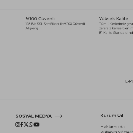
%100 Güvenli
Yüksek Kalite
128 Bit SSL Sertifikası ile %100 Güvenli
Tüm ürünlerimiz çevr
Alışveriş
zararsız kanserojen
E1 Kalite Standardında
Kurumsal
SOSYAL MEDYA
Hakkımızda
Kullanıcı Şözle