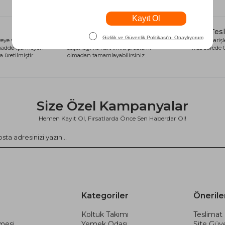
Alışveriş Kredisi
Hızlı Tes
eye ve sağlığa
Siparişlerinizi anında alışveriş kredisi
Tüm siparişle
 madde içermeyen
seçeneği ile kart limiti problemi
kısa sürede t
 üretilmiştir.
olmadan tamamlayabilirsiniz.
Size Özel Kampanyalar
Hemen Kayıt Ol, Fırsatlarda Önce Sen Haberdar Ol!
Kategoriler
Önerile
Koltuk Takımı
Teslimat 
şmesi
Yemek Odası
Site Güve