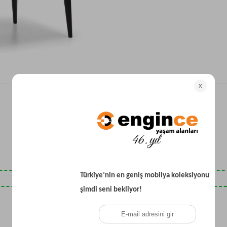
Yataklı Koltuk
Köşe Koltuk
Modern Köşe Koltuk
Ekonomik Köşe Koltuk
Mini Köşe Takımı
Gri Köşe Takımı
Bohem Köşe Takımı
Son Baktıklarınız