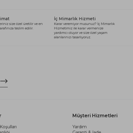
limat
İç Mimarlık Hizmeti
riniz size özel üretilir ve en
Karar veremiyor musunuz? İç Mimarlık
arafınıza teslim edilir.
Hizmetimiz ile karar vermenize
yardımcı oluyor ve size özel yaşam
alanlarınızı tasarlıyoruz.
r
Müşteri Hizmetleri
Koşulları
Yardım
nliği
Garanti & İade