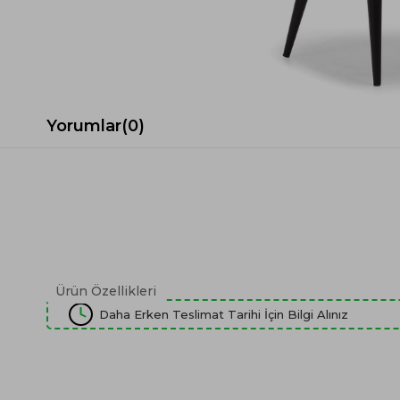
Spor Koltuk Takımı
Gri TV Ünitesi
Krem Koltuk Takımı
Beyaz TV Ünitesi
Gri Koltuk Takımı
Siyah TV Ünitesi
Büro Koltuk Takımı
Şömineli TV Ünitesi
Ev Tekstili
Dresuar
Yorumlar
(0)
Duvar Ünitesi
TV Koltukları
Ürün Özellikleri
Daha Erken Teslimat Tarihi İçin Bilgi Alınız