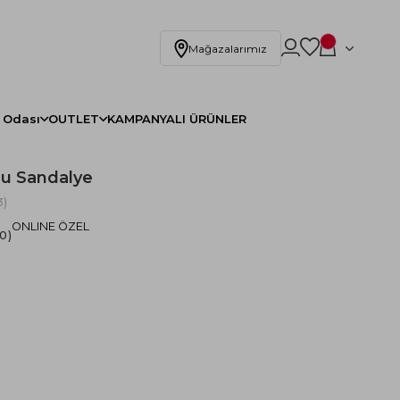
Mağazalarımız
 Odası
OUTLET
KAMPANYALI ÜRÜNLER
lu Sandalye
)
ONLINE ÖZEL
.0