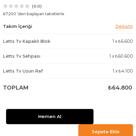
0.0
₺7.200
'den başlayan taksitlerle
Letts Tv Kapaklı Blok
1
x
₺6.600
Letts Tv Sehpası
1
x
₺60.600
Letts Tv Uzun Raf
1
x
₺4.100
TOPLAM
₺64.800