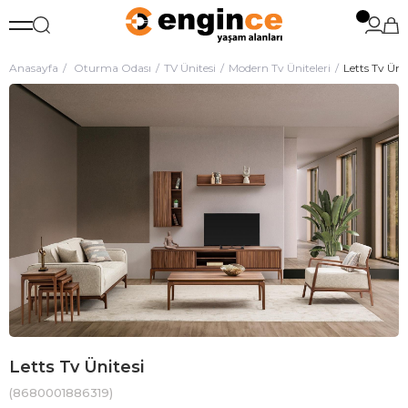
Anasayfa
Oturma Odası
TV Ünitesi
Modern Tv Üniteleri
Letts Tv Ünit
Letts Tv Ünitesi
(8680001886319)