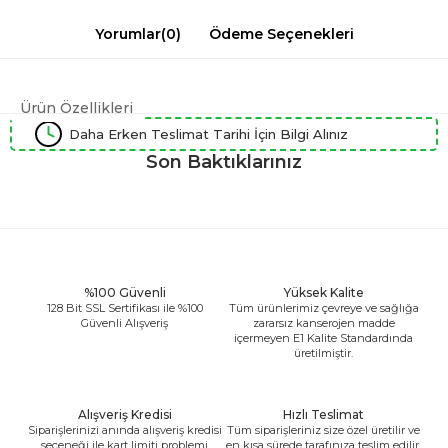
Yorumlar
(0)
Ödeme Seçenekleri
Ürün Özellikleri
Daha Erken Teslimat Tarihi İçin Bilgi Alınız
Son Baktıklarınız
%100 Güvenli
Yüksek Kalite
128 Bit SSL Sertifikası ile %100
Tüm ürünlerimiz çevreye ve sağlığa
Güvenli Alışveriş
zararsız kanserojen madde
içermeyen E1 Kalite Standardında
üretilmiştir.
Alışveriş Kredisi
Hızlı Teslimat
Siparişlerinizi anında alışveriş kredisi
Tüm siparişleriniz size özel üretilir ve
seçeneği ile kart limiti problemi
en kısa sürede tarafınıza teslim edilir.