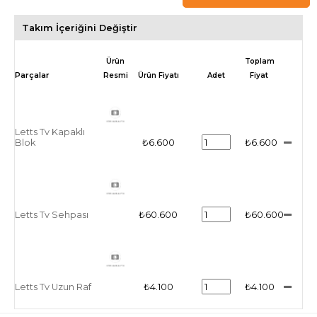
Takım İçeriğini Değiştir
Ürün
Toplam
Resmi
Ürün Fiyatı
Adet
Fiyat
Letts Tv Kapaklı
Blok
₺6.600
₺6.600
Letts Tv Sehpası
₺60.600
₺60.600
Letts Tv Uzun Raf
₺4.100
₺4.100