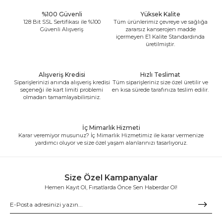
%100 Güvenli
Yüksek Kalite
128 Bit SSL Sertifikası ile %100
Tüm ürünlerimiz çevreye ve sağlığa
Güvenli Alışveriş
zararsız kanserojen madde
içermeyen E1 Kalite Standardında
üretilmiştir.
Alışveriş Kredisi
Hızlı Teslimat
Siparişlerinizi anında alışveriş kredisi
Tüm siparişleriniz size özel üretilir ve
seçeneği ile kart limiti problemi
en kısa sürede tarafınıza teslim edilir.
olmadan tamamlayabilirsiniz.
İç Mimarlık Hizmeti
Karar veremiyor musunuz? İç Mimarlık Hizmetimiz ile karar vermenize
yardımcı oluyor ve size özel yaşam alanlarınızı tasarlıyoruz.
Size Özel Kampanyalar
Hemen Kayıt Ol, Fırsatlarda Önce Sen Haberdar Ol!