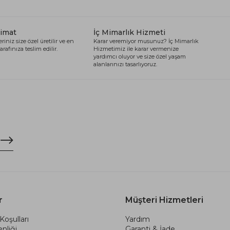
limat
İç Mimarlık Hizmeti
riniz size özel üretilir ve en
Karar veremiyor musunuz? İç Mimarlık
arafınıza teslim edilir.
Hizmetimiz ile karar vermenize
yardımcı oluyor ve size özel yaşam
alanlarınızı tasarlıyoruz.
r
Müşteri Hizmetleri
Koşulları
Yardım
nliği
Garanti & İade