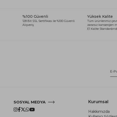
%100 Güvenli
Yüksek Kalite
128 Bit SSL Sertifikası ile %100 Güvenli
Tüm ürünlerimiz çevr
Alışveriş
zararsız kanserojen
E1 Kalite Standardında
Kurumsal
SOSYAL MEDYA
Hakkımızda
Kullanıcı Şözle