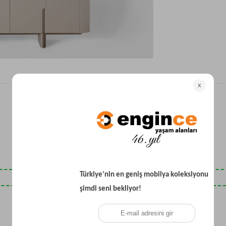
Yataklı Koltuk
Köşe Koltuk
Modern Köşe Koltuk
Ekonomik Köşe Koltuk
Mini Köşe Takımı
Gri Köşe Takımı
Bohem Köşe Takımı
Son Baktıklarınız