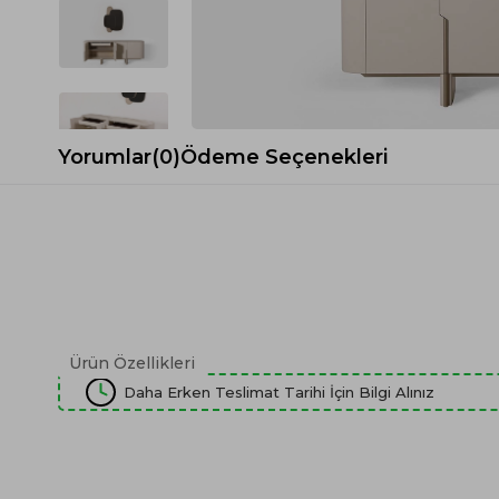
Spor Koltuk Takımı
Gri TV Ünitesi
Krem Koltuk Takımı
Beyaz TV Ünitesi
Gri Koltuk Takımı
Siyah TV Ünitesi
Büro Koltuk Takımı
Şömineli TV Ünitesi
Ev Tekstili
Dresuar
Yorumlar
(0)
Ödeme Seçenekleri
Duvar Ünitesi
TV Koltukları
Ürün Özellikleri
Daha Erken Teslimat Tarihi İçin Bilgi Alınız