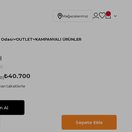
Mağazalarımız
 Odası
OUTLET
KAMPANYALI ÜRÜNLER
l
0)
₺40.700
.0
an taksitlerle