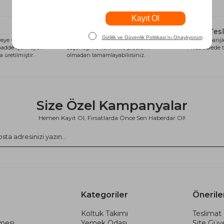
Alışveriş Kredisi
Hızlı Tes
eye ve sağlığa
Siparişlerinizi anında alışveriş kredisi
Tüm siparişle
 madde içermeyen
seçeneği ile kart limiti problemi
kısa sürede t
 üretilmiştir.
olmadan tamamlayabilirsiniz.
Size Özel Kampanyalar
Hemen Kayıt Ol, Fırsatlarda Önce Sen Haberdar Ol!
Kategoriler
Önerile
Koltuk Takımı
Teslimat 
şmesi
Yemek Odası
Site Güve