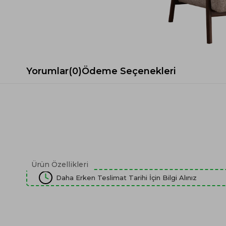
Spor Koltuk Takımı
Gri TV Ünitesi
Krem Koltuk Takımı
Beyaz TV Ünitesi
Gri Koltuk Takımı
Siyah TV Ünitesi
Büro Koltuk Takımı
Şömineli TV Ünitesi
Ev Tekstili
Dresuar
Yorumlar
(0)
Ödeme Seçenekleri
Duvar Ünitesi
TV Koltukları
Ürün Özellikleri
Daha Erken Teslimat Tarihi İçin Bilgi Alınız