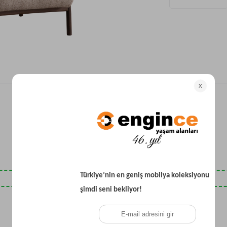
Yataklı Koltuk
Köşe Koltuk
Modern Köşe Koltuk
Ekonomik Köşe Koltuk
Mini Köşe Takımı
Gri Köşe Takımı
Bohem Köşe Takımı
Son Baktıklarınız