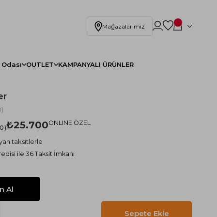
Mağazalarımız
 Odası
OUTLET
KAMPANYALI ÜRÜNLER
er
)
₺25.700
ONLINE ÖZEL
.0
yan taksitlerle
edisi ile 36 Taksit İmkanı