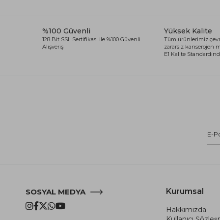
%100 Güvenli
Yüksek Kalite
128 Bit SSL Sertifikası ile %100 Güvenli
Tüm ürünlerimiz çevr
Alışveriş
zararsız kanserojen
E1 Kalite Standardında
Kurumsal
SOSYAL MEDYA
Hakkımızda
Kullanıcı Şözle