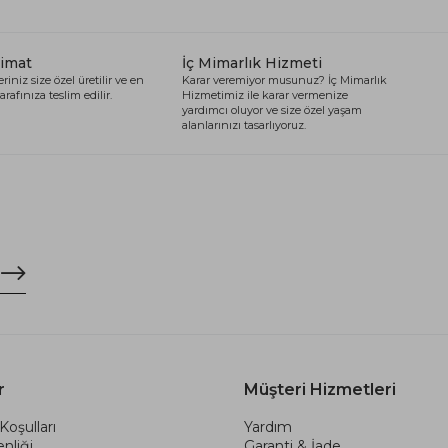
limat
İç Mimarlık Hizmeti
riniz size özel üretilir ve en
Karar veremiyor musunuz? İç Mimarlık
arafınıza teslim edilir.
Hizmetimiz ile karar vermenize
yardımcı oluyor ve size özel yaşam
alanlarınızı tasarlıyoruz.
r
Müşteri Hizmetleri
Koşulları
Yardım
nliği
Garanti & İade