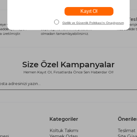
Alışveriş Kredisi
Hızlı Tes
eye ve sağlığa
Siparişlerinizi anında alışveriş kredisi
Tüm siparişle
 madde içermeyen
seçeneği ile kart limiti problemi
kısa sürede t
 üretilmiştir.
olmadan tamamlayabilirsiniz.
Size Özel Kampanyalar
Hemen Kayıt Ol, Fırsatlarda Önce Sen Haberdar Ol!
Kategoriler
Önerile
Koltuk Takımı
Teslimat 
şmesi
Yemek Odası
Site Güve