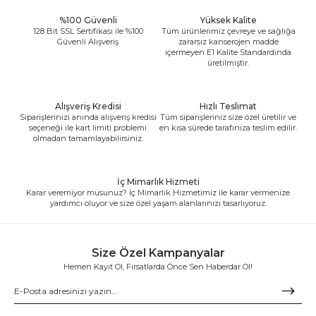
%100 Güvenli
Yüksek Kalite
128 Bit SSL Sertifikası ile %100
Tüm ürünlerimiz çevreye ve sağlığa
Güvenli Alışveriş
zararsız kanserojen madde
içermeyen E1 Kalite Standardında
üretilmiştir.
Alışveriş Kredisi
Hızlı Teslimat
Siparişlerinizi anında alışveriş kredisi
Tüm siparişleriniz size özel üretilir ve
seçeneği ile kart limiti problemi
en kısa sürede tarafınıza teslim edilir.
olmadan tamamlayabilirsiniz.
İç Mimarlık Hizmeti
Karar veremiyor musunuz? İç Mimarlık Hizmetimiz ile karar vermenize
yardımcı oluyor ve size özel yaşam alanlarınızı tasarlıyoruz.
Size Özel Kampanyalar
Hemen Kayıt Ol, Fırsatlarda Önce Sen Haberdar Ol!