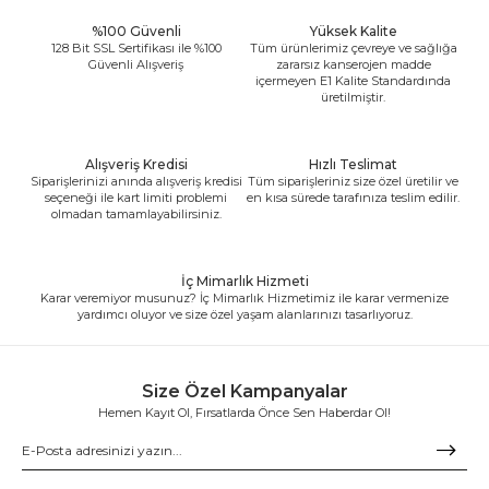
%100 Güvenli
Yüksek Kalite
128 Bit SSL Sertifikası ile %100
Tüm ürünlerimiz çevreye ve sağlığa
Güvenli Alışveriş
zararsız kanserojen madde
içermeyen E1 Kalite Standardında
üretilmiştir.
Alışveriş Kredisi
Hızlı Teslimat
Siparişlerinizi anında alışveriş kredisi
Tüm siparişleriniz size özel üretilir ve
seçeneği ile kart limiti problemi
en kısa sürede tarafınıza teslim edilir.
olmadan tamamlayabilirsiniz.
İç Mimarlık Hizmeti
Karar veremiyor musunuz? İç Mimarlık Hizmetimiz ile karar vermenize
yardımcı oluyor ve size özel yaşam alanlarınızı tasarlıyoruz.
Size Özel Kampanyalar
Hemen Kayıt Ol, Fırsatlarda Önce Sen Haberdar Ol!