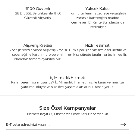
%100 Güvenli
Yüksek Kalite
128 Bit SSL Sertifikası ile %100
Tüm ürünlerimiz çevreye ve sağlığa
Güvenli Alışveriş
zararsız kanserojen madde
içermeyen E1 Kalite Standardında
üretilmiştir.
Alışveriş Kredisi
Hızlı Teslimat
Siparişlerinizi anında alışveriş kredisi
Tüm siparişleriniz size özel üretilir ve
seçeneği ile kart limiti problemi
en kısa sürede tarafınıza teslim edilir.
olmadan tamamlayabilirsiniz.
İç Mimarlık Hizmeti
Karar veremiyor musunuz? İç Mimarlık Hizmetimiz ile karar vermenize
yardımcı oluyor ve size özel yaşam alanlarınızı tasarlıyoruz.
Size Özel Kampanyalar
Hemen Kayıt Ol, Fırsatlarda Önce Sen Haberdar Ol!