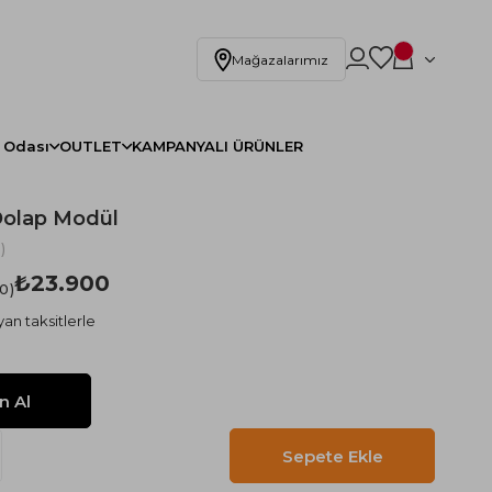
Mağazalarımız
 Odası
OUTLET
KAMPANYALI ÜRÜNLER
Dolap Modül
)
₺23.900
.0
an taksitlerle