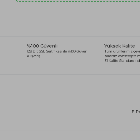
%100 Güvenli
Yüksek Kalite
128 Bit SSL Sertifikası ile %100 Güvenli
Tüm ürünlerimiz çevr
Alışveriş
zararsız kanserojen
E1 Kalite Standardında