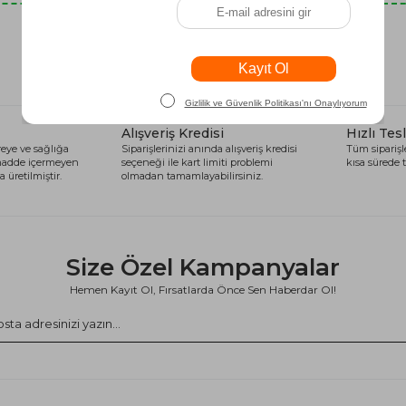
Son Baktıklarınız
Alışveriş Kredisi
Hızlı Tes
eye ve sağlığa
Siparişlerinizi anında alışveriş kredisi
Tüm siparişle
 madde içermeyen
seçeneği ile kart limiti problemi
kısa sürede t
 üretilmiştir.
olmadan tamamlayabilirsiniz.
Size Özel Kampanyalar
Hemen Kayıt Ol, Fırsatlarda Önce Sen Haberdar Ol!