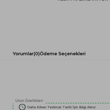
Spor Koltuk Takımı
Gri TV Ünitesi
Krem Koltuk Takımı
Beyaz TV Ünitesi
Gri Koltuk Takımı
Siyah TV Ünitesi
Büro Koltuk Takımı
Şömineli TV Ünitesi
Ev Tekstili
Dresuar
Duvar Ünitesi
TV Koltukları
Yorumlar
(0)
Ödeme Seçenekleri
Ürün Özellikleri
Daha Erken Teslimat Tarihi İçin Bilgi Alınız