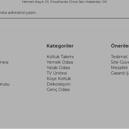
Hemen Kayıt Ol, Fırsatlarda Önce Sen Haberdar Ol!
Kategoriler
Önerile
Koltuk Takımı
Teslimat 
şmesi
Yemek Odası
Site Güve
Yatak Odası
Mesafeli
TV Ünitesi
Garanti Şa
Köşe Koltuk
urusu
Dekorasyon
Genç Odası