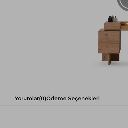
Spor Koltuk Takımı
Gri TV Ünitesi
Krem Koltuk Takımı
Beyaz TV Ünitesi
Gri Koltuk Takımı
Siyah TV Ünitesi
Büro Koltuk Takımı
Şömineli TV Ünitesi
Ev Tekstili
Dresuar
Duvar Ünitesi
TV Koltukları
Yorumlar
(0)
Ödeme Seçenekleri