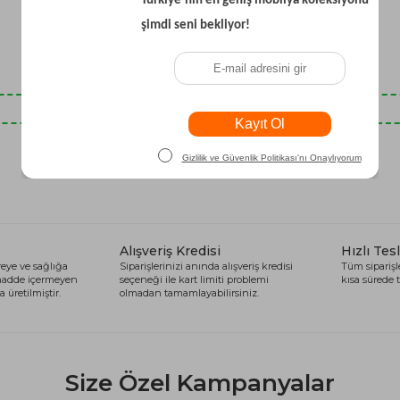
Son Baktıklarınız
Alışveriş Kredisi
Hızlı Tes
eye ve sağlığa
Siparişlerinizi anında alışveriş kredisi
Tüm siparişle
 madde içermeyen
seçeneği ile kart limiti problemi
kısa sürede t
 üretilmiştir.
olmadan tamamlayabilirsiniz.
Size Özel Kampanyalar