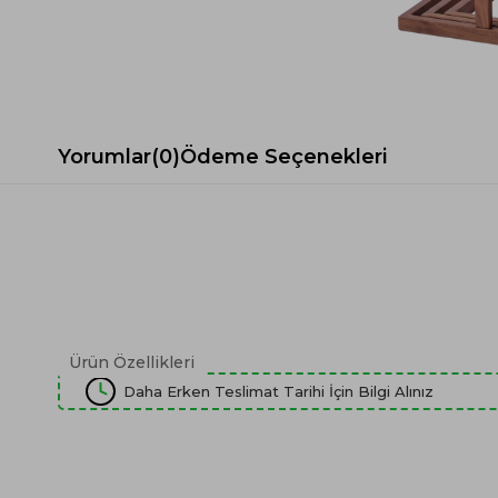
Spor Koltuk Takımı
Gri TV Ünitesi
Krem Koltuk Takımı
Beyaz TV Ünitesi
Gri Koltuk Takımı
Siyah TV Ünitesi
Büro Koltuk Takımı
Şömineli TV Ünitesi
Ev Tekstili
Dresuar
Yorumlar
(0)
Ödeme Seçenekleri
Duvar Ünitesi
TV Koltukları
Ürün Özellikleri
Daha Erken Teslimat Tarihi İçin Bilgi Alınız