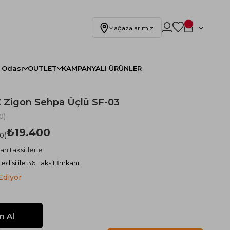
Mağazalarımız
 Odası
OUTLET
KAMPANYALI ÜRÜNLER
C Zigon Sehpa Üçlü SF-03
0)
₺19.400
.0
an taksitlerle
edisi ile 36 Taksit İmkanı
Ediyor