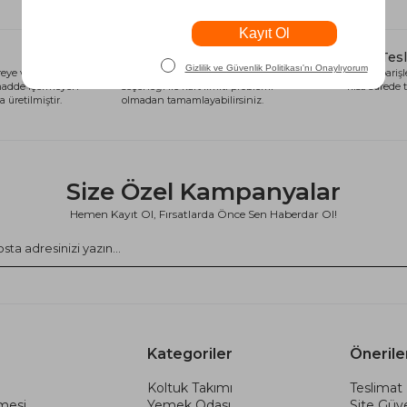
Alışveriş Kredisi
Hızlı Tes
eye ve sağlığa
Siparişlerinizi anında alışveriş kredisi
Tüm siparişle
 madde içermeyen
seçeneği ile kart limiti problemi
kısa sürede t
 üretilmiştir.
olmadan tamamlayabilirsiniz.
Size Özel Kampanyalar
Hemen Kayıt Ol, Fırsatlarda Önce Sen Haberdar Ol!
Kategoriler
Önerile
Koltuk Takımı
Teslimat 
şmesi
Yemek Odası
Site Güve