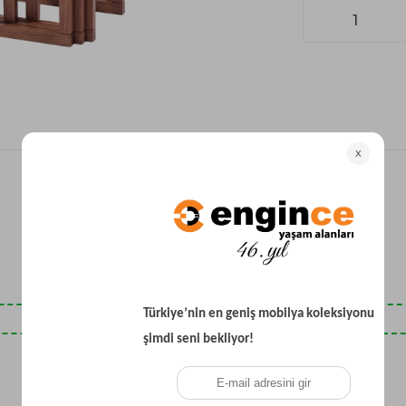
Yataklı Koltuk
Köşe Koltuk
Modern Köşe Koltuk
Ekonomik Köşe Koltuk
Mini Köşe Takımı
Gri Köşe Takımı
Bohem Köşe Takımı
Son Baktıklarınız