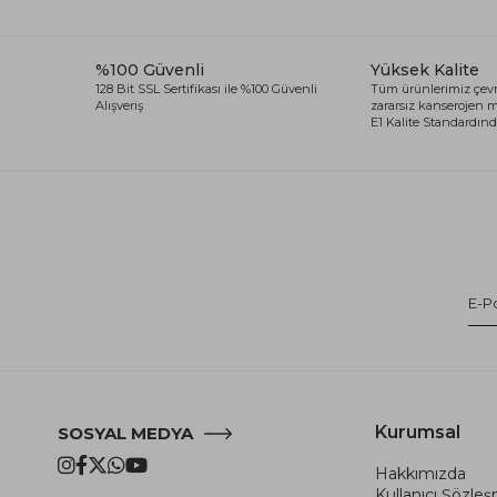
%100 Güvenli
Yüksek Kalite
128 Bit SSL Sertifikası ile %100 Güvenli
Tüm ürünlerimiz çevr
Alışveriş
zararsız kanserojen
E1 Kalite Standardında
Kurumsal
SOSYAL MEDYA
Hakkımızda
Kullanıcı Şözle