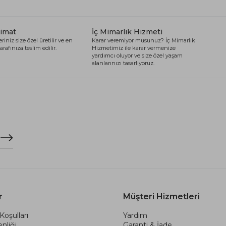
limat
İç Mimarlık Hizmeti
riniz size özel üretilir ve en
Karar veremiyor musunuz? İç Mimarlık
arafınıza teslim edilir.
Hizmetimiz ile karar vermenize
yardımcı oluyor ve size özel yaşam
alanlarınızı tasarlıyoruz.
r
Müşteri Hizmetleri
Koşulları
Yardım
nliği
Garanti & İade