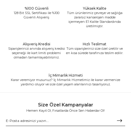
%100 Güvenli
Yüksek Kalite
128 Bit SSL Sertifikası ile %100
Tüm ürünlerimiz çevreye ve sağlığa
Güvenli Alışveriş
zararsız kanserojen madde
içermeyen E1 Kalite Standardında
üretilmiştir.
Alışveriş Kredisi
Hızlı Teslimat
Siparişlerinizi anında alışveriş kredisi
Tüm siparişleriniz size özel üretilir ve
seçeneği ile kart limiti problemi
en kısa sürede tarafınıza teslim edilir.
olmadan tamamlayabilirsiniz.
İç Mimarlık Hizmeti
Karar veremiyor musunuz? İç Mimarlık Hizmetimiz ile karar vermenize
yardımcı oluyor ve size özel yaşam alanlarınızı tasarlıyoruz.
Size Özel Kampanyalar
Hemen Kayıt Ol, Fırsatlarda Önce Sen Haberdar Ol!