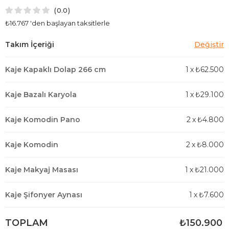
0.0
₺16.767
'den başlayan taksitlerle
Kaje Kapaklı Dolap 266 cm
1
x
₺62.500
Kaje Bazalı Karyola
1
x
₺29.100
Kaje Komodin Pano
2
x
₺4.800
Kaje Komodin
2
x
₺8.000
Kaje Makyaj Masası
1
x
₺21.000
Kaje Şifonyer Aynası
1
x
₺7.600
TOPLAM
₺150.900