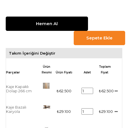
Takım İçeriğini Değiştir
Ürün
Toplam
Resmi
Ürün Fiyatı
Adet
Fiyat
Kaje Kapaklı
Dolap 266 cm
₺62.500
₺62.500
Kaje Bazalı
Karyola
₺29.100
₺29.100