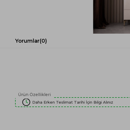
Spor Koltuk Takımı
Gri TV Ünitesi
Krem Koltuk Takımı
Beyaz TV Ünitesi
Gri Koltuk Takımı
Siyah TV Ünitesi
Büro Koltuk Takımı
Şömineli TV Ünitesi
Ev Tekstili
Dresuar
Yorumlar
(0)
Duvar Ünitesi
TV Koltukları
Ürün Özellikleri
Daha Erken Teslimat Tarihi İçin Bilgi Alınız