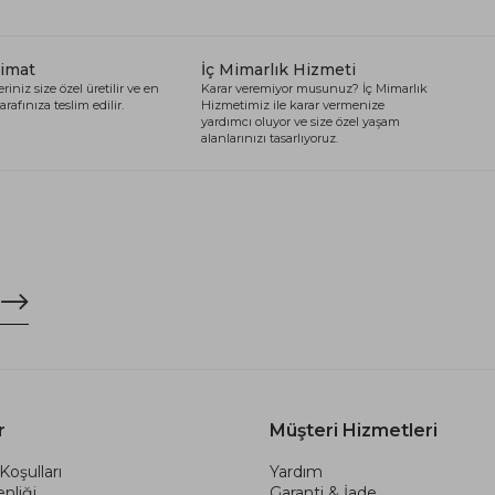
limat
İç Mimarlık Hizmeti
riniz size özel üretilir ve en
Karar veremiyor musunuz? İç Mimarlık
arafınıza teslim edilir.
Hizmetimiz ile karar vermenize
yardımcı oluyor ve size özel yaşam
alanlarınızı tasarlıyoruz.
r
Müşteri Hizmetleri
Koşulları
Yardım
nliği
Garanti & İade