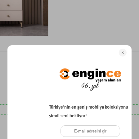
Yataklı Koltuk
Köşe Koltuk
Modern Köşe Koltuk
Ekonomik Köşe Koltuk
Mini Köşe Takımı
Gri Köşe Takımı
Bohem Köşe Takımı
Son Baktıklarınız