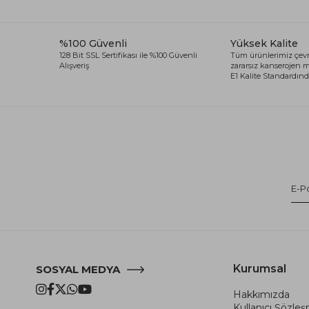
%100 Güvenli
Yüksek Kalite
128 Bit SSL Sertifikası ile %100 Güvenli
Tüm ürünlerimiz çevr
Alışveriş
zararsız kanserojen
E1 Kalite Standardında
Kurumsal
SOSYAL MEDYA
Hakkımızda
Kullanıcı Şözle