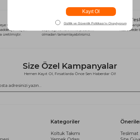
Alışveriş Kredisi
Hızlı Tes
eye ve sağlığa
Siparişlerinizi anında alışveriş kredisi
Tüm siparişle
 madde içermeyen
seçeneği ile kart limiti problemi
kısa sürede t
 üretilmiştir.
olmadan tamamlayabilirsiniz.
Size Özel Kampanyalar
Hemen Kayıt Ol, Fırsatlarda Önce Sen Haberdar Ol!
Kategoriler
Önerile
Koltuk Takımı
Teslimat 
şmesi
Yemek Odası
Site Güve