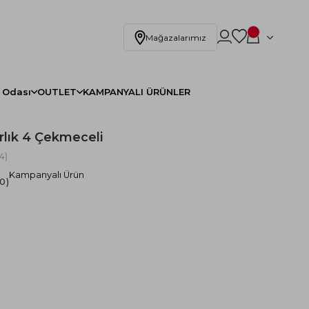
Mağazalarımız
 Odası
OUTLET
KAMPANYALI ÜRÜNLER
rlık 4 Çekmeceli
4)
Kampanyalı Ürün
.0