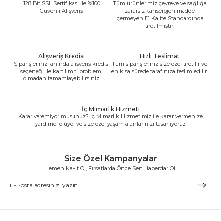
128 Bit SSL Sertifikası ile %100
Tüm ürünlerimiz çevreye ve sağlığa
Güvenli Alışveriş
zararsız kanserojen madde
içermeyen E1 Kalite Standardında
üretilmiştir.
Alışveriş Kredisi
Hızlı Teslimat
Siparişlerinizi anında alışveriş kredisi
Tüm siparişleriniz size özel üretilir ve
seçeneği ile kart limiti problemi
en kısa sürede tarafınıza teslim edilir.
olmadan tamamlayabilirsiniz.
İç Mimarlık Hizmeti
Karar veremiyor musunuz? İç Mimarlık Hizmetimiz ile karar vermenize
yardımcı oluyor ve size özel yaşam alanlarınızı tasarlıyoruz.
Size Özel Kampanyalar
Hemen Kayıt Ol, Fırsatlarda Önce Sen Haberdar Ol!