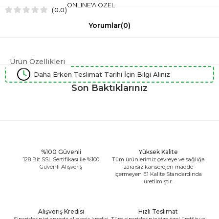
ONLINE'A ÖZEL
0.0
Yorumlar
(0)
Ürün Özellikleri
Daha Erken Teslimat Tarihi İçin Bilgi Alınız
Son Baktıklarınız
%100 Güvenli
Yüksek Kalite
128 Bit SSL Sertifikası ile %100
Tüm ürünlerimiz çevreye ve sağlığa
Güvenli Alışveriş
zararsız kanserojen madde
içermeyen E1 Kalite Standardında
üretilmiştir.
Alışveriş Kredisi
Hızlı Teslimat
Siparişlerinizi anında alışveriş kredisi
Tüm siparişleriniz size özel üretilir ve