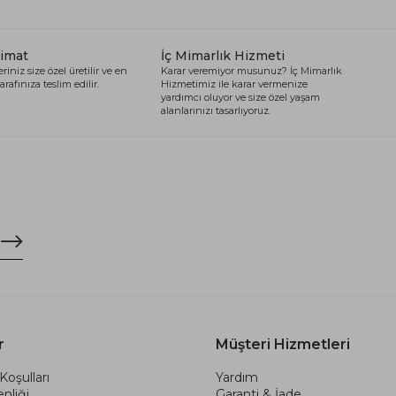
limat
İç Mimarlık Hizmeti
riniz size özel üretilir ve en
Karar veremiyor musunuz? İç Mimarlık
arafınıza teslim edilir.
Hizmetimiz ile karar vermenize
yardımcı oluyor ve size özel yaşam
alanlarınızı tasarlıyoruz.
r
Müşteri Hizmetleri
Koşulları
Yardım
nliği
Garanti & İade