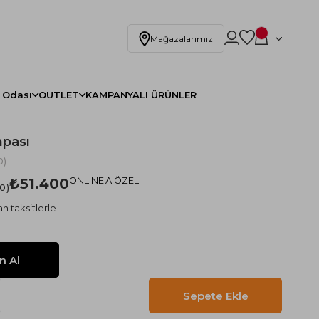
Mağazalarımız
 Odası
OUTLET
KAMPANYALI ÜRÜNLER
hpası
0)
₺51.400
ONLINE'A ÖZEL
.0
n taksitlerle