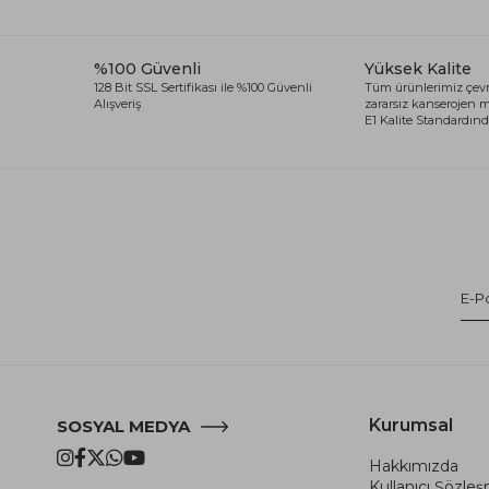
%100 Güvenli
Yüksek Kalite
128 Bit SSL Sertifikası ile %100 Güvenli
Tüm ürünlerimiz çevr
Alışveriş
zararsız kanserojen
E1 Kalite Standardında
Kurumsal
SOSYAL MEDYA
Hakkımızda
Kullanıcı Şözle