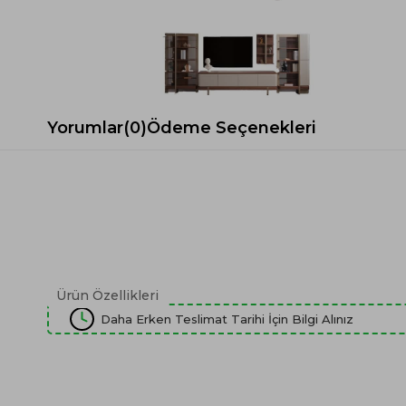
Spor Koltuk Takımı
Gri TV Ünitesi
Krem Koltuk Takımı
Beyaz TV Ünitesi
Gri Koltuk Takımı
Siyah TV Ünitesi
Büro Koltuk Takımı
Şömineli TV Ünitesi
Ev Tekstili
Dresuar
Yorumlar
(0)
Ödeme Seçenekleri
Duvar Ünitesi
TV Koltukları
Ürün Özellikleri
Daha Erken Teslimat Tarihi İçin Bilgi Alınız