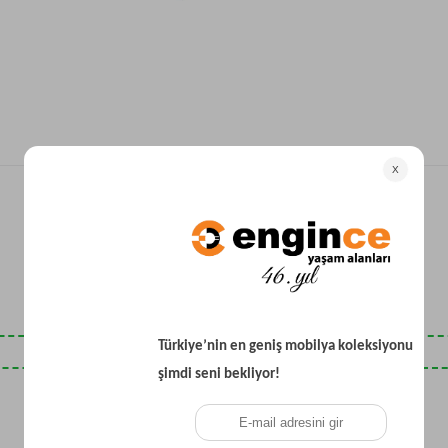
Yataklı Koltuk
Köşe Koltuk
Modern Köşe Koltuk
Ekonomik Köşe Koltuk
Mini Köşe Takımı
Gri Köşe Takımı
Bohem Köşe Takımı
Son Baktıklarınız