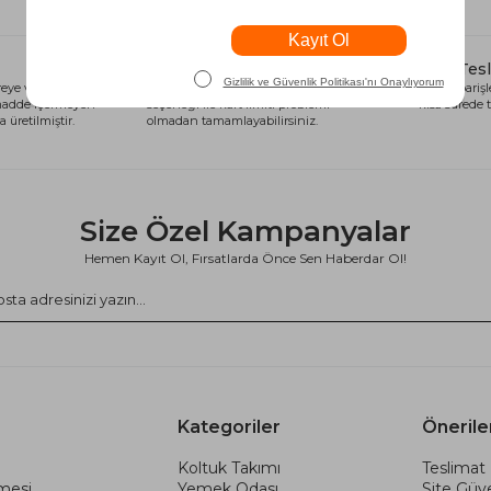
Alışveriş Kredisi
Hızlı Tes
eye ve sağlığa
Siparişlerinizi anında alışveriş kredisi
Tüm siparişle
 madde içermeyen
seçeneği ile kart limiti problemi
kısa sürede t
 üretilmiştir.
olmadan tamamlayabilirsiniz.
Size Özel Kampanyalar
Hemen Kayıt Ol, Fırsatlarda Önce Sen Haberdar Ol!
Kategoriler
Önerile
Koltuk Takımı
Teslimat 
şmesi
Yemek Odası
Site Güve