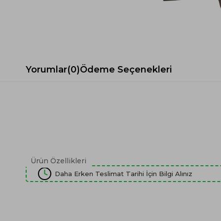
Spor Koltuk Takımı
Gri TV Ünitesi
Krem Koltuk Takımı
Beyaz TV Ünitesi
Gri Koltuk Takımı
Siyah TV Ünitesi
Büro Koltuk Takımı
Şömineli TV Ünitesi
Ev Tekstili
Dresuar
Yorumlar
(0)
Ödeme Seçenekleri
Duvar Ünitesi
TV Koltukları
Ürün Özellikleri
Daha Erken Teslimat Tarihi İçin Bilgi Alınız