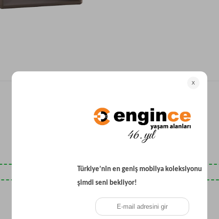
Yataklı Koltuk
Köşe Koltuk
Modern Köşe Koltuk
Ekonomik Köşe Koltuk
Mini Köşe Takımı
Gri Köşe Takımı
Bohem Köşe Takımı
Son Baktıklarınız