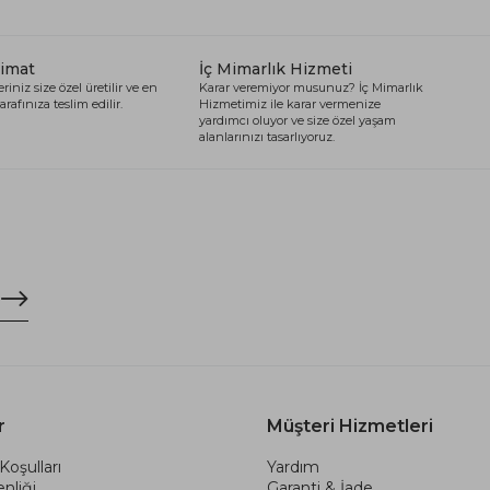
limat
İç Mimarlık Hizmeti
riniz size özel üretilir ve en
Karar veremiyor musunuz? İç Mimarlık
arafınıza teslim edilir.
Hizmetimiz ile karar vermenize
yardımcı oluyor ve size özel yaşam
alanlarınızı tasarlıyoruz.
r
Müşteri Hizmetleri
Koşulları
Yardım
nliği
Garanti & İade