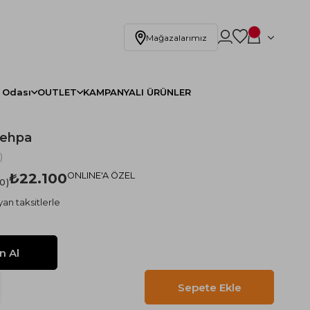
Mağazalarımız
 Odası
OUTLET
KAMPANYALI ÜRÜNLER
Sehpa
)
₺22.100
ONLINE'A ÖZEL
.0
an taksitlerle