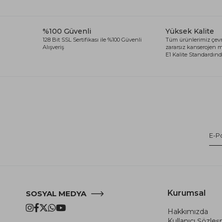
%100 Güvenli
Yüksek Kalite
128 Bit SSL Sertifikası ile %100 Güvenli
Tüm ürünlerimiz çevr
Alışveriş
zararsız kanserojen
E1 Kalite Standardında
Kurumsal
SOSYAL MEDYA
Hakkımızda
Kullanıcı Şözle