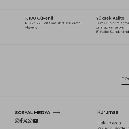
%100 Güvenli
Yüksek Kalite
128 Bit SSL Sertifikası ile %100 Güvenli
Tüm ürünlerimiz çevr
Alışveriş
zararsız kanserojen
E1 Kalite Standardında
Kurumsal
SOSYAL MEDYA
Hakkımızda
Kullanıcı Şözle