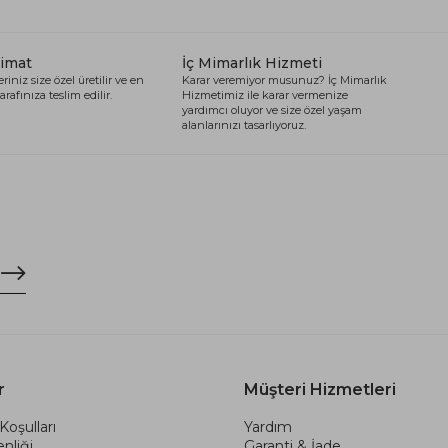
limat
İç Mimarlık Hizmeti
riniz size özel üretilir ve en
Karar veremiyor musunuz? İç Mimarlık
arafınıza teslim edilir.
Hizmetimiz ile karar vermenize
yardımcı oluyor ve size özel yaşam
alanlarınızı tasarlıyoruz.
r
Müşteri Hizmetleri
Koşulları
Yardım
nliği
Garanti & İade