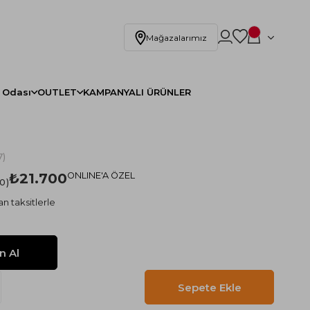
Mağazalarımız
 Odası
OUTLET
KAMPANYALI ÜRÜNLER
)
₺21.700
ONLINE'A ÖZEL
.0
n taksitlerle