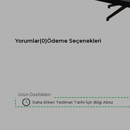
Spor Koltuk Takımı
Gri TV Ünitesi
Krem Koltuk Takımı
Beyaz TV Ünitesi
Gri Koltuk Takımı
Siyah TV Ünitesi
Büro Koltuk Takımı
Şömineli TV Ünitesi
Ev Tekstili
Dresuar
Yorumlar
(0)
Ödeme Seçenekleri
Duvar Ünitesi
TV Koltukları
Ürün Özellikleri
Daha Erken Teslimat Tarihi İçin Bilgi Alınız