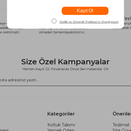
Alışveriş Kredisi
Hızlı Tes
eye ve sağlığa
Siparişlerinizi anında alışveriş kredisi
Tüm siparişle
 madde içermeyen
seçeneği ile kart limiti problemi
kısa sürede t
 üretilmiştir.
olmadan tamamlayabilirsiniz.
Size Özel Kampanyalar
Hemen Kayıt Ol, Fırsatlarda Önce Sen Haberdar Ol!
Kategoriler
Önerile
Koltuk Takımı
Teslimat 
şmesi
Yemek Odası
Site Güve