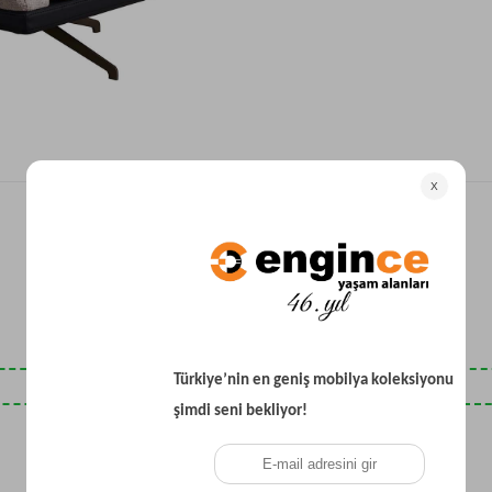
Yataklı Koltuk
Köşe Koltuk
Modern Köşe Koltuk
Ekonomik Köşe Koltuk
Mini Köşe Takımı
Gri Köşe Takımı
Bohem Köşe Takımı
Son Baktıklarınız