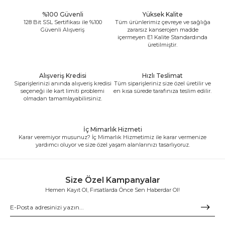
%100 Güvenli
Yüksek Kalite
128 Bit SSL Sertifikası ile %100
Tüm ürünlerimiz çevreye ve sağlığa
Güvenli Alışveriş
zararsız kanserojen madde
içermeyen E1 Kalite Standardında
üretilmiştir.
Alışveriş Kredisi
Hızlı Teslimat
Siparişlerinizi anında alışveriş kredisi
Tüm siparişleriniz size özel üretilir ve
seçeneği ile kart limiti problemi
en kısa sürede tarafınıza teslim edilir.
olmadan tamamlayabilirsiniz.
İç Mimarlık Hizmeti
Karar veremiyor musunuz? İç Mimarlık Hizmetimiz ile karar vermenize
yardımcı oluyor ve size özel yaşam alanlarınızı tasarlıyoruz.
Size Özel Kampanyalar
Hemen Kayıt Ol, Fırsatlarda Önce Sen Haberdar Ol!