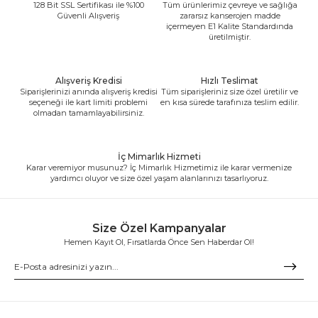
128 Bit SSL Sertifikası ile %100
Tüm ürünlerimiz çevreye ve sağlığa
Güvenli Alışveriş
zararsız kanserojen madde
içermeyen E1 Kalite Standardında
üretilmiştir.
Alışveriş Kredisi
Hızlı Teslimat
Siparişlerinizi anında alışveriş kredisi
Tüm siparişleriniz size özel üretilir ve
seçeneği ile kart limiti problemi
en kısa sürede tarafınıza teslim edilir.
olmadan tamamlayabilirsiniz.
İç Mimarlık Hizmeti
Karar veremiyor musunuz? İç Mimarlık Hizmetimiz ile karar vermenize
yardımcı oluyor ve size özel yaşam alanlarınızı tasarlıyoruz.
Size Özel Kampanyalar
Hemen Kayıt Ol, Fırsatlarda Önce Sen Haberdar Ol!