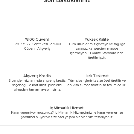
Son Baktıklarınız
%100 Güvenli
Yüksek Kalite
128 Bit SSL Sertifikası ile %100
Tüm ürünlerimiz çevreye ve sağlığa
Güvenli Alışveriş
zararsız kanserojen madde
içermeyen E1 Kalite Standardında
üretilmiştir.
Alışveriş Kredisi
Hızlı Teslimat
Siparişlerinizi anında alışveriş kredisi
Tüm siparişleriniz size özel üretilir ve
seçeneği ile kart limiti problemi
en kısa sürede tarafınıza teslim edilir.
olmadan tamamlayabilirsiniz.
İç Mimarlık Hizmeti
Karar veremiyor musunuz? İç Mimarlık Hizmetimiz ile karar vermenize
yardımcı oluyor ve size özel yaşam alanlarınızı tasarlıyoruz.