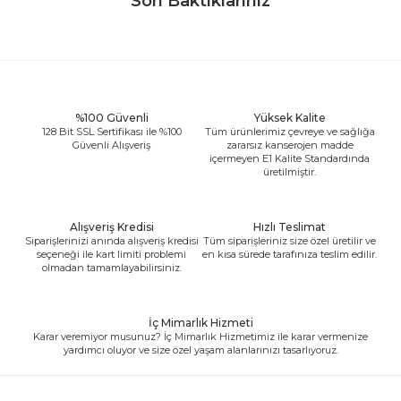
Son Baktıklarınız
%100 Güvenli
Yüksek Kalite
128 Bit SSL Sertifikası ile %100
Tüm ürünlerimiz çevreye ve sağlığa
Güvenli Alışveriş
zararsız kanserojen madde
içermeyen E1 Kalite Standardında
üretilmiştir.
Alışveriş Kredisi
Hızlı Teslimat
Siparişlerinizi anında alışveriş kredisi
Tüm siparişleriniz size özel üretilir ve
seçeneği ile kart limiti problemi
en kısa sürede tarafınıza teslim edilir.
olmadan tamamlayabilirsiniz.
İç Mimarlık Hizmeti
Karar veremiyor musunuz? İç Mimarlık Hizmetimiz ile karar vermenize
yardımcı oluyor ve size özel yaşam alanlarınızı tasarlıyoruz.