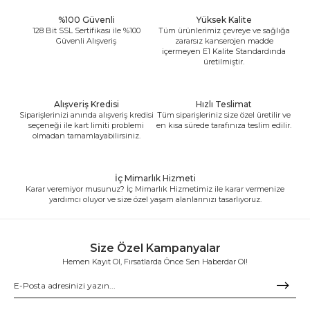
%100 Güvenli
Yüksek Kalite
128 Bit SSL Sertifikası ile %100
Tüm ürünlerimiz çevreye ve sağlığa
Güvenli Alışveriş
zararsız kanserojen madde
içermeyen E1 Kalite Standardında
üretilmiştir.
Alışveriş Kredisi
Hızlı Teslimat
Siparişlerinizi anında alışveriş kredisi
Tüm siparişleriniz size özel üretilir ve
seçeneği ile kart limiti problemi
en kısa sürede tarafınıza teslim edilir.
olmadan tamamlayabilirsiniz.
İç Mimarlık Hizmeti
Karar veremiyor musunuz? İç Mimarlık Hizmetimiz ile karar vermenize
yardımcı oluyor ve size özel yaşam alanlarınızı tasarlıyoruz.
Size Özel Kampanyalar
Hemen Kayıt Ol, Fırsatlarda Önce Sen Haberdar Ol!