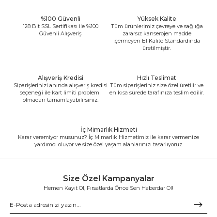
%100 Güvenli
Yüksek Kalite
128 Bit SSL Sertifikası ile %100
Tüm ürünlerimiz çevreye ve sağlığa
Güvenli Alışveriş
zararsız kanserojen madde
içermeyen E1 Kalite Standardında
üretilmiştir.
Alışveriş Kredisi
Hızlı Teslimat
Siparişlerinizi anında alışveriş kredisi
Tüm siparişleriniz size özel üretilir ve
seçeneği ile kart limiti problemi
en kısa sürede tarafınıza teslim edilir.
olmadan tamamlayabilirsiniz.
İç Mimarlık Hizmeti
Karar veremiyor musunuz? İç Mimarlık Hizmetimiz ile karar vermenize
yardımcı oluyor ve size özel yaşam alanlarınızı tasarlıyoruz.
Size Özel Kampanyalar
Hemen Kayıt Ol, Fırsatlarda Önce Sen Haberdar Ol!