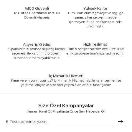
%100 Güvenli
Yüksek Kalite
128 Bit SSL Sertifikası ile %100
Tüm ürünlerimiz çevreye ve sağlığa
Güvenli Alışveriş
zararsız kanserojen madde
içermeyen E1 Kalite Standardında
üretilmiştir.
Alışveriş Kredisi
Hızlı Teslimat
Siparişlerinizi anında alışveriş kredisi
Tüm siparişleriniz size özel üretilir ve
seçeneği ile kart limiti problemi
en kısa sürede tarafınıza teslim edilir.
olmadan tamamlayabilirsiniz.
İç Mimarlık Hizmeti
Karar veremiyor musunuz? İç Mimarlık Hizmetimiz ile karar vermenize
yardımcı oluyor ve size özel yaşam alanlarınızı tasarlıyoruz.
Size Özel Kampanyalar
Hemen Kayıt Ol, Fırsatlarda Önce Sen Haberdar Ol!