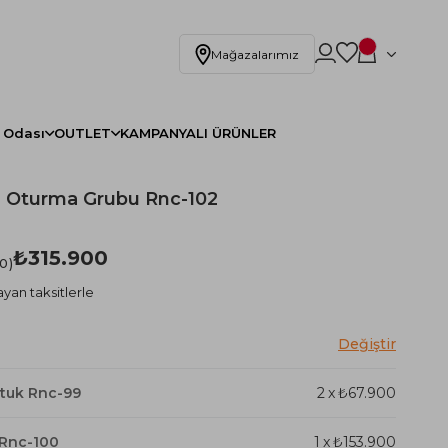
Mağazalarımız
 Odası
OUTLET
KAMPANYALI ÜRÜNLER
e Oturma Grubu Rnc-102
₺315.900
.0
ayan taksitlerle
ltuk Rnc-99
2
x
₺67.900
Rnc-100
1
x
₺153.900