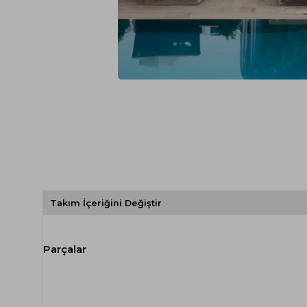
Spor Koltuk Takımı
Gri TV Ünitesi
Krem Koltuk Takımı
Beyaz TV Ünitesi
Gri Koltuk Takımı
Siyah TV Ünitesi
Büro Koltuk Takımı
Şömineli TV Ünitesi
Ev Tekstili
Dresuar
Duvar Ünitesi
TV Koltukları
Takım İçeriğini Değiştir