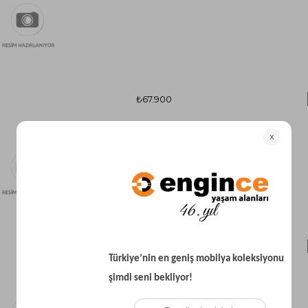
₺67.900
₺153.900