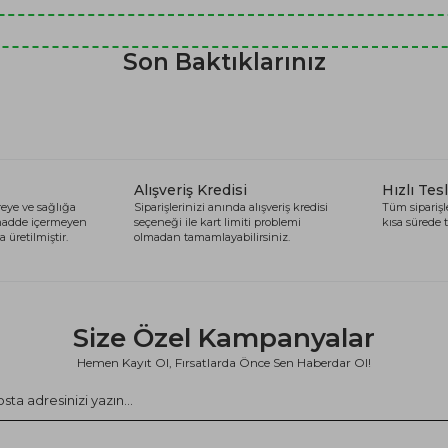
Son Baktıklarınız
Alışveriş Kredisi
Hızlı Tes
eye ve sağlığa
Siparişlerinizi anında alışveriş kredisi
Tüm siparişle
 madde içermeyen
seçeneği ile kart limiti problemi
kısa sürede t
 üretilmiştir.
olmadan tamamlayabilirsiniz.
Size Özel Kampanyalar
Hemen Kayıt Ol, Fırsatlarda Önce Sen Haberdar Ol!