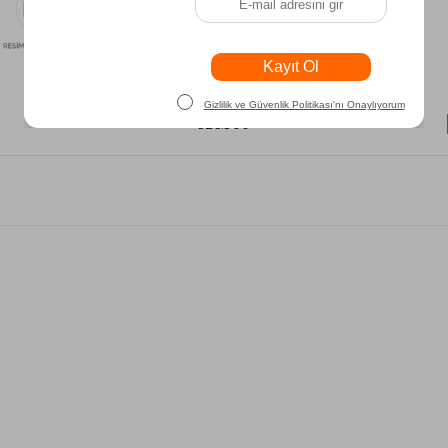
₺26.900