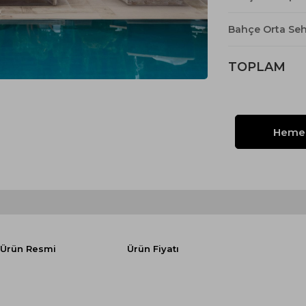
Yataklı Koltuk
Köşe Koltuk
Bahçe Orta Se
Modern Köşe Koltuk
TOPLAM
Ekonomik Köşe Koltuk
Mini Köşe Takımı
Gri Köşe Takımı
Bohem Köşe Takımı
Ürün Resmi
Ürün Fiyatı