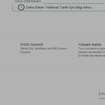
Ürün Özellikleri
Daha Erken Teslimat Tarihi İçin Bilgi Alınız
%100 Güvenli
Yüksek Kalite
128 Bit SSL Sertifikası ile %100 Güvenli
Tüm ürünlerimiz çevr
Alışveriş
zararsız kanserojen
E1 Kalite Standardında