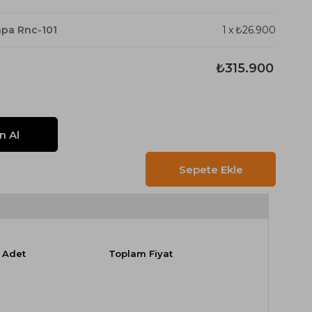
hpa Rnc-101
1
x
₺26.900
₺315.900
Adet
Toplam Fiyat