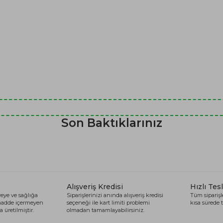
Son Baktıklarınız
Alışveriş Kredisi
Hızlı Tes
eye ve sağlığa
Siparişlerinizi anında alışveriş kredisi
Tüm siparişle
 madde içermeyen
seçeneği ile kart limiti problemi
kısa sürede t
 üretilmiştir.
olmadan tamamlayabilirsiniz.