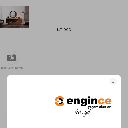
₺51.000
₺37.600