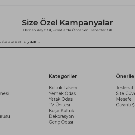
Size Özel Kampanyalar
Hemen Kayıt Ol, Fırsatlarda Önce Sen Haberdar Ol!
Kategoriler
Önerile
Koltuk Takımı
Teslimat 
şmesi
Yemek Odası
Site Güve
Yatak Odası
Mesafeli
TV Ünitesi
Garanti Şa
Köşe Koltuk
urusu
Dekorasyon
Genç Odası