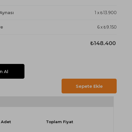
 Aynası
1
x
₺13.900
ye
6
x
₺9.150
₺148.400
Adet
Toplam Fiyat