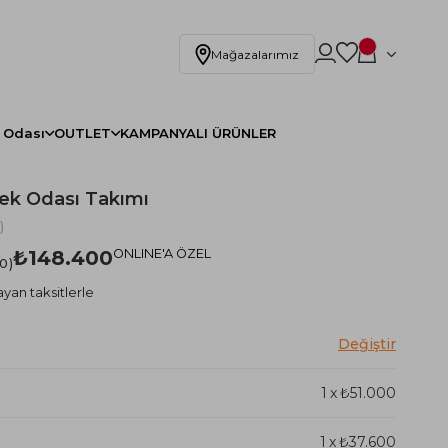
Mağazalarımız
 Odası
OUTLET
KAMPANYALI ÜRÜNLER
ek Odası Takımı
)
₺148.400
ONLINE'A ÖZEL
.0
ayan taksitlerle
1
x
₺51.000
1
x
₺37.600