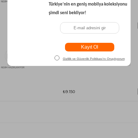
₺13.900
₺9.150