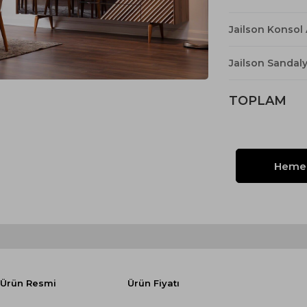
Yataklı Koltuk
Köşe Koltuk
Jailson Konsol
Modern Köşe Koltuk
Jailson Sandal
Ekonomik Köşe Koltuk
Mini Köşe Takımı
TOPLAM
Gri Köşe Takımı
Bohem Köşe Takımı
Ürün Resmi
Ürün Fiyatı