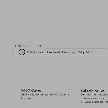
Ürün Özellikleri
Daha Erken Teslimat Tarihi İçin Bilgi Alınız
%100 Güvenli
Yüksek Kalite
128 Bit SSL Sertifikası ile %100 Güvenli
Tüm ürünlerimiz çevr
Alışveriş
zararsız kanserojen
E1 Kalite Standardında