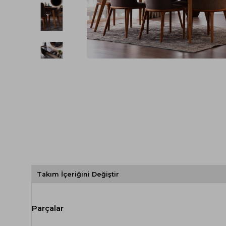
Spor Koltuk Takımı
Gri TV Ünitesi
Krem Koltuk Takımı
Beyaz TV Ünitesi
Gri Koltuk Takımı
Siyah TV Ünitesi
Büro Koltuk Takımı
Şömineli TV Ünitesi
Ev Tekstili
Dresuar
Duvar Ünitesi
TV Koltukları
Takım İçeriğini Değiştir