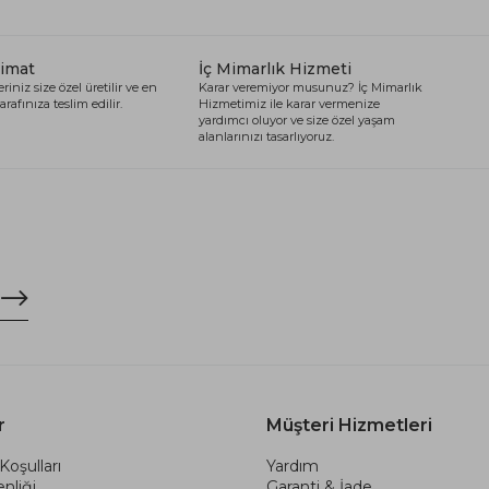
limat
İç Mimarlık Hizmeti
riniz size özel üretilir ve en
Karar veremiyor musunuz? İç Mimarlık
arafınıza teslim edilir.
Hizmetimiz ile karar vermenize
yardımcı oluyor ve size özel yaşam
alanlarınızı tasarlıyoruz.
r
Müşteri Hizmetleri
Koşulları
Yardım
nliği
Garanti & İade