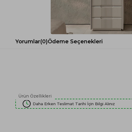
Spor Koltuk Takımı
Gri TV Ünitesi
Krem Koltuk Takımı
Beyaz TV Ünitesi
Gri Koltuk Takımı
Siyah TV Ünitesi
Büro Koltuk Takımı
Şömineli TV Ünitesi
Ev Tekstili
Dresuar
Yorumlar
(0)
Ödeme Seçenekleri
Duvar Ünitesi
TV Koltukları
Ürün Özellikleri
Daha Erken Teslimat Tarihi İçin Bilgi Alınız