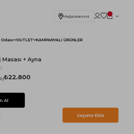
Mağazalarımız
 Odası
OUTLET
KAMPANYALI ÜRÜNLER
 Masası + Ayna
)
₺22.800
.0