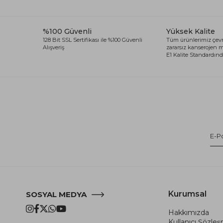
%100 Güvenli
Yüksek Kalite
128 Bit SSL Sertifikası ile %100 Güvenli
Tüm ürünlerimiz çevr
Alışveriş
zararsız kanserojen
E1 Kalite Standardında
Kurumsal
SOSYAL MEDYA
Hakkımızda
Kullanıcı Şözle