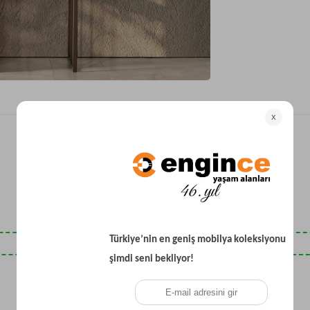
Yataklı Koltuk
Köşe Koltuk
Modern Köşe Koltuk
Ekonomik Köşe Koltuk
Mini Köşe Takımı
Gri Köşe Takımı
Bohem Köşe Takımı
Son Baktıklarınız