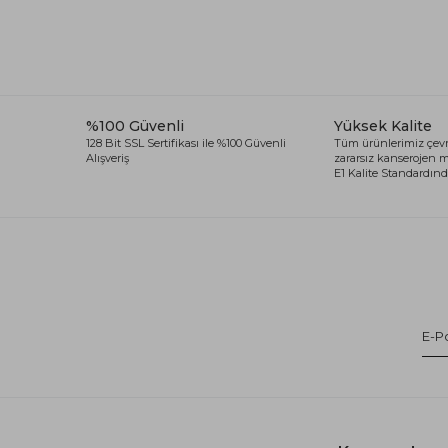
%100 Güvenli
Yüksek Kalite
128 Bit SSL Sertifikası ile %100 Güvenli
Tüm ürünlerimiz çevr
Alışveriş
zararsız kanserojen
E1 Kalite Standardında