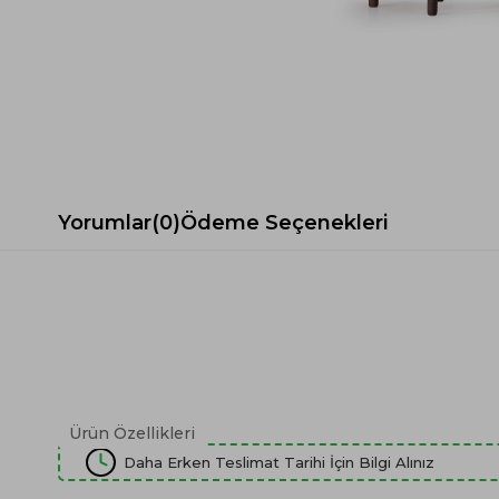
Spor Koltuk Takımı
Gri TV Ünitesi
Krem Koltuk Takımı
Beyaz TV Ünitesi
Gri Koltuk Takımı
Siyah TV Ünitesi
Büro Koltuk Takımı
Şömineli TV Ünitesi
Ev Tekstili
Dresuar
Duvar Ünitesi
TV Koltukları
Yorumlar
(0)
Ödeme Seçenekleri
Ürün Özellikleri
Daha Erken Teslimat Tarihi İçin Bilgi Alınız