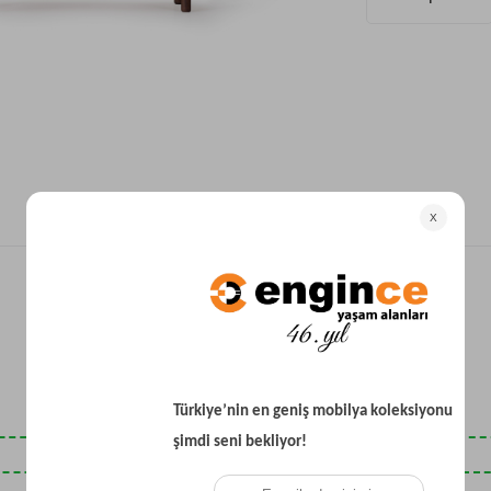
Yataklı Koltuk
Köşe Koltuk
Modern Köşe Koltuk
Ekonomik Köşe Koltuk
Mini Köşe Takımı
Gri Köşe Takımı
Bohem Köşe Takımı
Son Baktıklarınız