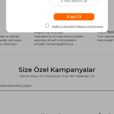
Alışveriş Kredisi
Hızlı Tes
eye ve sağlığa
Siparişlerinizi anında alışveriş kredisi
Tüm siparişle
 madde içermeyen
seçeneği ile kart limiti problemi
kısa sürede t
 üretilmiştir.
olmadan tamamlayabilirsiniz.
Size Özel Kampanyalar
Hemen Kayıt Ol, Fırsatlarda Önce Sen Haberdar Ol!