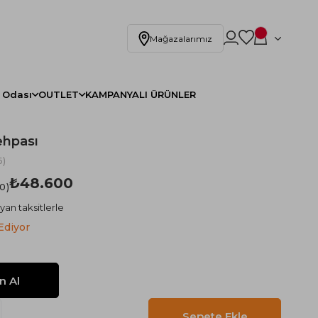
Mağazalarımız
 Odası
OUTLET
KAMPANYALI ÜRÜNLER
ehpası
)
₺48.600
.0
yan taksitlerle
Ediyor