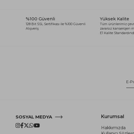
%100 Güvenli
Yüksek Kalite
128 Bit SSL Sertifikası ile %100 Güvenli
Tüm ürünlerimiz çevr
Alışveriş
zararsız kanserojen
E1 Kalite Standardında
Kurumsal
SOSYAL MEDYA
Hakkımızda
Kullanıcı Şözle