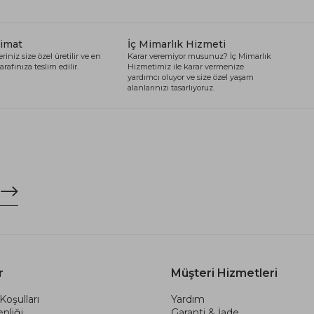
limat
İç Mimarlık Hizmeti
riniz size özel üretilir ve en
Karar veremiyor musunuz? İç Mimarlık
arafınıza teslim edilir.
Hizmetimiz ile karar vermenize
yardımcı oluyor ve size özel yaşam
alanlarınızı tasarlıyoruz.
r
Müşteri Hizmetleri
Koşulları
Yardım
nliği
Garanti & İade