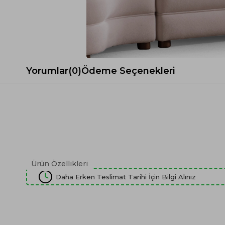
Spor Koltuk Takımı
Gri TV Ünitesi
Krem Koltuk Takımı
Beyaz TV Ünitesi
Gri Koltuk Takımı
Siyah TV Ünitesi
Büro Koltuk Takımı
Şömineli TV Ünitesi
Ev Tekstili
Dresuar
Yorumlar
(0)
Ödeme Seçenekleri
Duvar Ünitesi
TV Koltukları
Ürün Özellikleri
Daha Erken Teslimat Tarihi İçin Bilgi Alınız