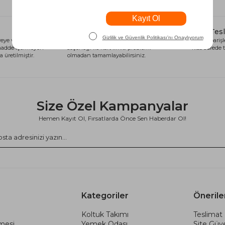
Alışveriş Kredisi
Hızlı Tes
eye ve sağlığa
Siparişlerinizi anında alışveriş kredisi
Tüm siparişle
 madde içermeyen
seçeneği ile kart limiti problemi
kısa sürede t
 üretilmiştir.
olmadan tamamlayabilirsiniz.
Size Özel Kampanyalar
Hemen Kayıt Ol, Fırsatlarda Önce Sen Haberdar Ol!
Kategoriler
Önerile
Koltuk Takımı
Teslimat 
şmesi
Yemek Odası
Site Güve