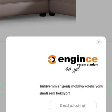
Yataklı Koltuk
Köşe Koltuk
Modern Köşe Koltuk
Ekonomik Köşe Koltuk
Mini Köşe Takımı
Gri Köşe Takımı
Bohem Köşe Takımı
Son Baktıklarınız