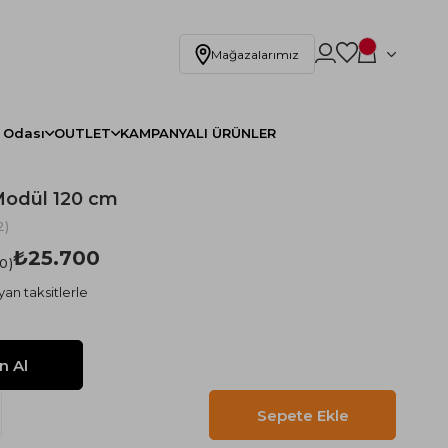
Mağazalarımız
 Odası
OUTLET
KAMPANYALI ÜRÜNLER
Modül 120 cm
2)
₺25.700
.0
yan taksitlerle