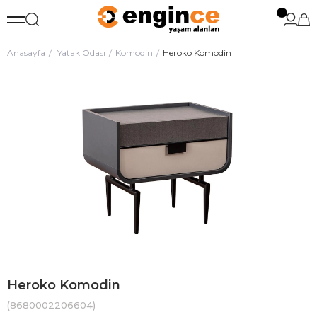
Anasayfa
Yatak Odası
Komodin
Heroko Komodin
Heroko Komodin
(8680002206604)