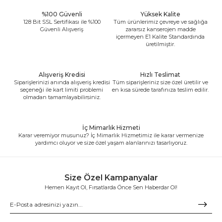
%100 Güvenli
Yüksek Kalite
128 Bit SSL Sertifikası ile %100
Tüm ürünlerimiz çevreye ve sağlığa
Güvenli Alışveriş
zararsız kanserojen madde
içermeyen E1 Kalite Standardında
üretilmiştir.
Alışveriş Kredisi
Hızlı Teslimat
Siparişlerinizi anında alışveriş kredisi
Tüm siparişleriniz size özel üretilir ve
seçeneği ile kart limiti problemi
en kısa sürede tarafınıza teslim edilir.
olmadan tamamlayabilirsiniz.
İç Mimarlık Hizmeti
Karar veremiyor musunuz? İç Mimarlık Hizmetimiz ile karar vermenize
yardımcı oluyor ve size özel yaşam alanlarınızı tasarlıyoruz.
Size Özel Kampanyalar
Hemen Kayıt Ol, Fırsatlarda Önce Sen Haberdar Ol!