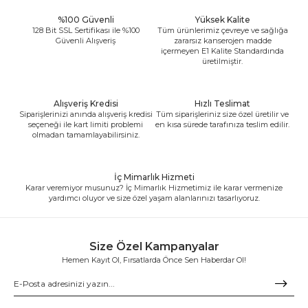
%100 Güvenli
Yüksek Kalite
128 Bit SSL Sertifikası ile %100
Tüm ürünlerimiz çevreye ve sağlığa
Güvenli Alışveriş
zararsız kanserojen madde
içermeyen E1 Kalite Standardında
üretilmiştir.
Alışveriş Kredisi
Hızlı Teslimat
Siparişlerinizi anında alışveriş kredisi
Tüm siparişleriniz size özel üretilir ve
seçeneği ile kart limiti problemi
en kısa sürede tarafınıza teslim edilir.
olmadan tamamlayabilirsiniz.
İç Mimarlık Hizmeti
Karar veremiyor musunuz? İç Mimarlık Hizmetimiz ile karar vermenize
yardımcı oluyor ve size özel yaşam alanlarınızı tasarlıyoruz.
Size Özel Kampanyalar
Hemen Kayıt Ol, Fırsatlarda Önce Sen Haberdar Ol!