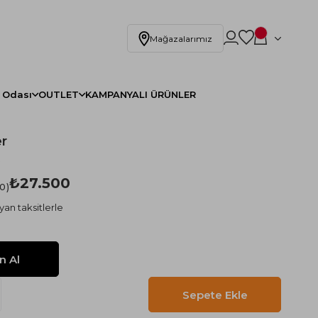
Mağazalarımız
 Odası
OUTLET
KAMPANYALI ÜRÜNLER
er
)
₺27.500
.0
yan taksitlerle