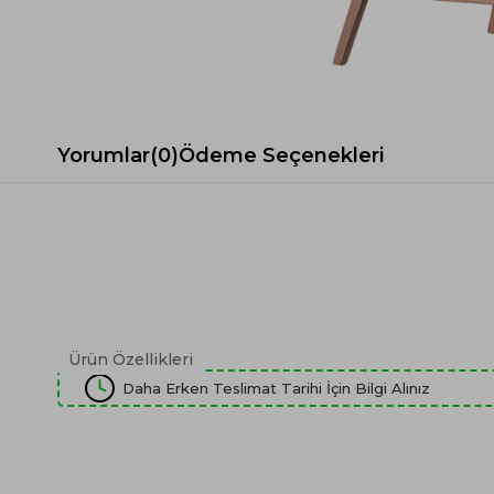
Spor Koltuk Takımı
Gri TV Ünitesi
Krem Koltuk Takımı
Beyaz TV Ünitesi
Gri Koltuk Takımı
Siyah TV Ünitesi
Büro Koltuk Takımı
Şömineli TV Ünitesi
Ev Tekstili
Dresuar
Yorumlar
(0)
Ödeme Seçenekleri
Duvar Ünitesi
TV Koltukları
Ürün Özellikleri
Daha Erken Teslimat Tarihi İçin Bilgi Alınız