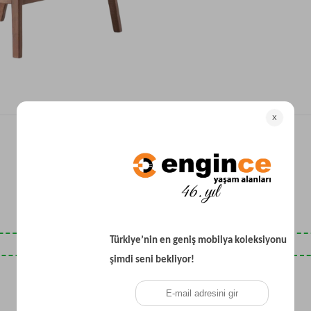
Yataklı Koltuk
Köşe Koltuk
Modern Köşe Koltuk
Ekonomik Köşe Koltuk
Mini Köşe Takımı
Gri Köşe Takımı
Bohem Köşe Takımı
Son Baktıklarınız