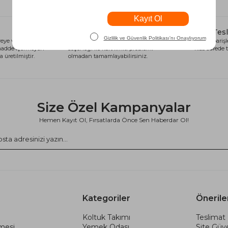
Alışveriş Kredisi
Hızlı Tes
eye ve sağlığa
Siparişlerinizi anında alışveriş kredisi
Tüm siparişle
 madde içermeyen
seçeneği ile kart limiti problemi
kısa sürede t
 üretilmiştir.
olmadan tamamlayabilirsiniz.
Size Özel Kampanyalar
Hemen Kayıt Ol, Fırsatlarda Önce Sen Haberdar Ol!
Kategoriler
Önerile
Koltuk Takımı
Teslimat 
şmesi
Yemek Odası
Site Güve