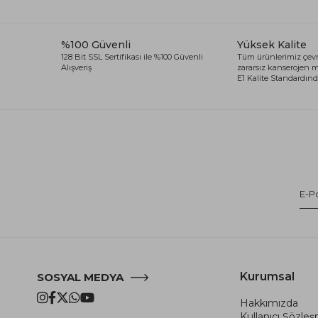
%100 Güvenli
Yüksek Kalite
128 Bit SSL Sertifikası ile %100 Güvenli
Tüm ürünlerimiz çevr
Alışveriş
zararsız kanserojen
E1 Kalite Standardında
Kurumsal
SOSYAL MEDYA
Hakkımızda
Kullanıcı Şözle