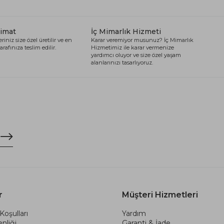
limat
İç Mimarlık Hizmeti
riniz size özel üretilir ve en
Karar veremiyor musunuz? İç Mimarlık
arafınıza teslim edilir.
Hizmetimiz ile karar vermenize
yardımcı oluyor ve size özel yaşam
alanlarınızı tasarlıyoruz.
r
Müşteri Hizmetleri
Koşulları
Yardım
nliği
Garanti & İade