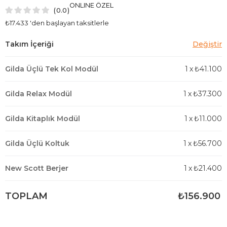
ONLINE ÖZEL
0.0
₺17.433
'den başlayan taksitlerle
Gilda Üçlü Tek Kol Modül
1
x
₺41.100
Gilda Relax Modül
1
x
₺37.300
Gilda Kitaplık Modül
1
x
₺11.000
Gilda Üçlü Koltuk
1
x
₺56.700
New Scott Berjer
1
x
₺21.400
TOPLAM
₺156.900