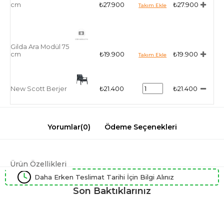
cm
₺27.900
₺27.900
Gilda Ara Modül 75
cm
₺19.900
₺19.900
New Scott Berjer
₺21.400
₺21.400
Yorumlar
(0)
Ödeme Seçenekleri
Ürün Özellikleri
Daha Erken Teslimat Tarihi İçin Bilgi Alınız
Son Baktıklarınız