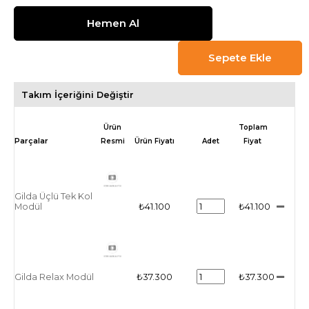
Takım İçeriğini Değiştir
Ürün
Toplam
Resmi
Ürün Fiyatı
Adet
Fiyat
Gilda Üçlü Tek Kol
Modül
₺41.100
₺41.100
Gilda Relax Modül
₺37.300
₺37.300