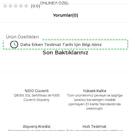
ONLINE'A ÖZEL
0.0
Yorumlar
(0)
Ürün Özellikleri
Daha Erken Teslimat Tarihi İçin Bilgi Alınız
Son Baktıklarınız
%100 Güvenli
Yüksek Kalite
128 Bit SSL Sertifikası ile %100
Tüm ürünlerimiz çevreye ve sağlığa
Güvenli Alışveriş
zararsız kanserojen madde
içermeyen E1 Kalite Standardında
üretilmiştir.
Alışveriş Kredisi
Hızlı Teslimat
Siparişlerinizi anında alışveriş kredisi
Tüm siparişleriniz size özel üretilir ve