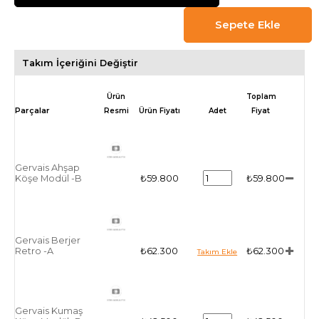
Takım İçeriğini Değiştir
Ürün
Toplam
Resmi
Ürün Fiyatı
Adet
Fiyat
Gervais Ahşap
Köşe Modül -B
₺59.800
₺59.800
Gervais Berjer
Retro -A
₺62.300
₺62.300
Gervais Kumaş