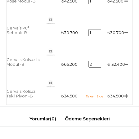
Köşe Modül -B
₺42.500
₺42.500
Gervais Puf
Sehpalı -B
₺30.700
₺30.700
Gervais Kolsuz İkili
Modül -B
₺66.200
₺132.400
Gervais Kolsuz
Tekli Piyon -B
₺34.500
₺34.500
Yorumlar
(0)
Ödeme Seçenekleri