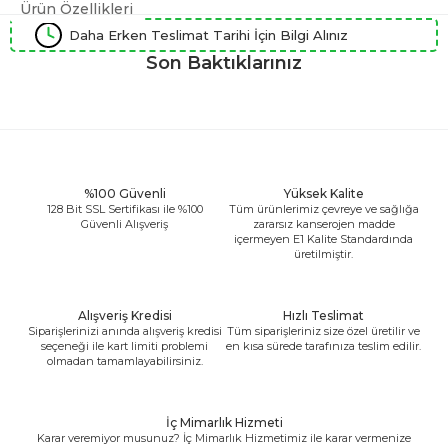
Ürün Özellikleri
Daha Erken Teslimat Tarihi İçin Bilgi Alınız
Son Baktıklarınız
%100 Güvenli
Yüksek Kalite
128 Bit SSL Sertifikası ile %100
Tüm ürünlerimiz çevreye ve sağlığa
Güvenli Alışveriş
zararsız kanserojen madde
içermeyen E1 Kalite Standardında
üretilmiştir.
Alışveriş Kredisi
Hızlı Teslimat
Siparişlerinizi anında alışveriş kredisi
Tüm siparişleriniz size özel üretilir ve
seçeneği ile kart limiti problemi
en kısa sürede tarafınıza teslim edilir.
olmadan tamamlayabilirsiniz.
İç Mimarlık Hizmeti
Karar veremiyor musunuz? İç Mimarlık Hizmetimiz ile karar vermenize