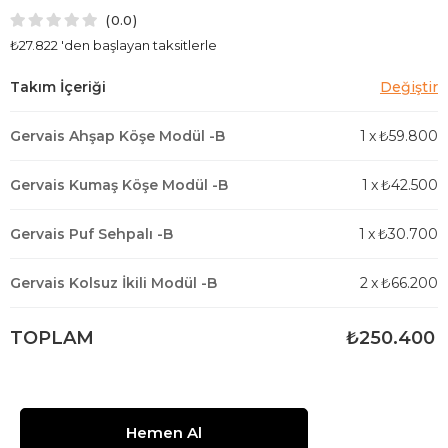
0.0
₺27.822
'den başlayan taksitlerle
Gervais Ahşap Köşe Modül -B
1
x
₺59.800
Gervais Kumaş Köşe Modül -B
1
x
₺42.500
Gervais Puf Sehpalı -B
1
x
₺30.700
Gervais Kolsuz İkili Modül -B
2
x
₺66.200
TOPLAM
₺250.400