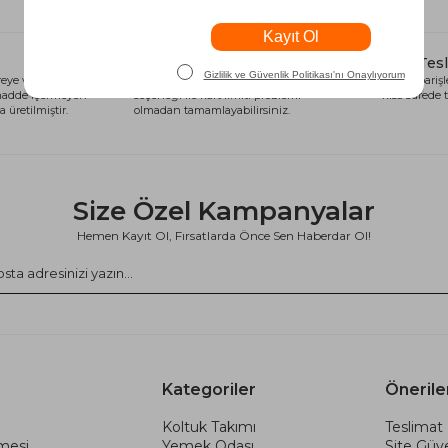
Alışveriş Kredisi
Hızlı Tes
eye ve sağlığa
Siparişlerinizi anında alışveriş kredisi
Tüm siparişle
 madde içermeyen
seçeneği ile kart limiti problemi
kısa sürede t
 üretilmiştir.
olmadan tamamlayabilirsiniz.
Size Özel Kampanyalar
Hemen Kayıt Ol, Fırsatlarda Önce Sen Haberdar Ol!
Kategoriler
Önerile
Koltuk Takımı
Teslimat 
şmesi
Yemek Odası
Site Güve