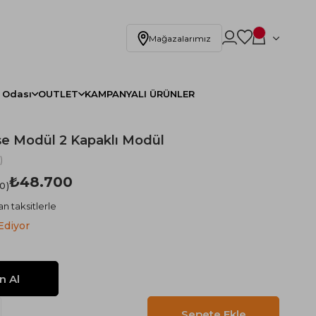
Mağazalarımız
 Odası
OUTLET
KAMPANYALI ÜRÜNLER
e Modül 2 Kapaklı Modül
)
₺48.700
.0
n taksitlerle
Ediyor