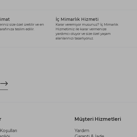
limat
İç Mimarlık Hizmeti
riniz size özel üretilir ve en
Karar veremiyor musunuz? İç Mimarlık
arafınıza teslim edilir.
Hizmetimiz ile karar vermenize
yardımcı oluyor ve size özel yaşam
alanlarınızı tasarlıyoruz.
r
Müşteri Hizmetleri
Koşulları
Yardım
nliği
Garanti & İade