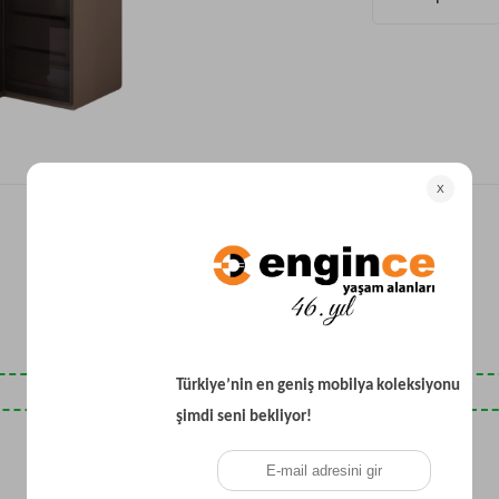
Yataklı Koltuk
Köşe Koltuk
Modern Köşe Koltuk
Ekonomik Köşe Koltuk
Mini Köşe Takımı
Gri Köşe Takımı
Bohem Köşe Takımı
Son Baktıklarınız