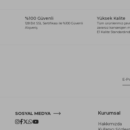
%100 Güvenli
Yüksek Kalite
128 Bit SSL Sertifikası ile %100 Güvenli
Tüm ürünlerimiz çevr
Alışveriş
zararsız kanserojen
E1 Kalite Standardında
Kurumsal
SOSYAL MEDYA
Hakkımızda
Kullanıcı Şözle