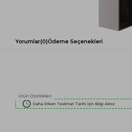
Spor Koltuk Takımı
Gri TV Ünitesi
Krem Koltuk Takımı
Beyaz TV Ünitesi
Gri Koltuk Takımı
Siyah TV Ünitesi
Büro Koltuk Takımı
Şömineli TV Ünitesi
Ev Tekstili
Dresuar
Yorumlar
(0)
Ödeme Seçenekleri
Duvar Ünitesi
TV Koltukları
Ürün Özellikleri
Daha Erken Teslimat Tarihi İçin Bilgi Alınız