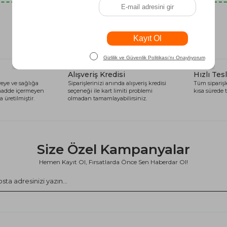
Son Baktıklarınız
Alışveriş Kredisi
Hızlı Tes
eye ve sağlığa
Siparişlerinizi anında alışveriş kredisi
Tüm siparişle
 madde içermeyen
seçeneği ile kart limiti problemi
kısa sürede t
 üretilmiştir.
olmadan tamamlayabilirsiniz.
Size Özel Kampanyalar
Hemen Kayıt Ol, Fırsatlarda Önce Sen Haberdar Ol!