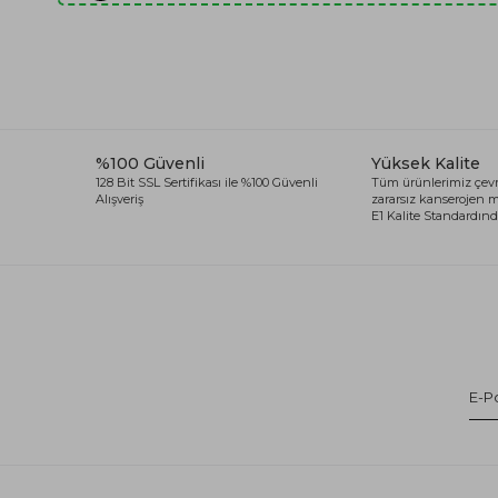
%100 Güvenli
Yüksek Kalite
128 Bit SSL Sertifikası ile %100 Güvenli
Tüm ürünlerimiz çevr
Alışveriş
zararsız kanserojen
E1 Kalite Standardında