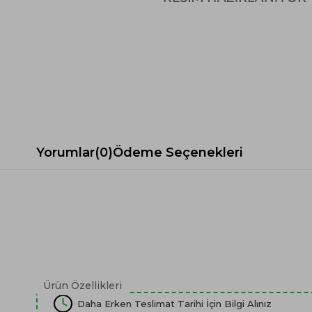
Spor Koltuk Takımı
Gri TV Ünitesi
Krem Koltuk Takımı
Beyaz TV Ünitesi
Gri Koltuk Takımı
Siyah TV Ünitesi
Büro Koltuk Takımı
Şömineli TV Ünitesi
Ev Tekstili
Dresuar
Duvar Ünitesi
TV Koltukları
Yorumlar
(0)
Ödeme Seçenekleri
Ürün Özellikleri
Daha Erken Teslimat Tarihi İçin Bilgi Alınız