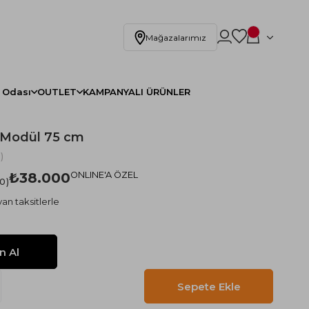
Mağazalarımız
 Odası
OUTLET
KAMPANYALI ÜRÜNLER
u Modül 75 cm
)
₺38.000
ONLINE'A ÖZEL
.0
an taksitlerle