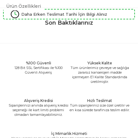
Ürün Özellikleri
Daha Erken Teslimat Tarihi İçin Bilgi Alınız
Son Baktıklarınız
%100 Güvenli
Yüksek Kalite
128 Bit SSL Sertifikası ile %100
Tüm ürünlerimiz çevreye ve sağlığa
Güvenli Alışveriş
zararsız kanserojen madde
içermeyen E1 Kalite Standardında
üretilmiştir.
Alışveriş Kredisi
Hızlı Teslimat
Siparişlerinizi anında alışveriş kredisi
Tüm siparişleriniz size özel üretilir ve
seçeneği ile kart limiti problemi
en kısa sürede tarafınıza teslim edilir.
olmadan tamamlayabilirsiniz.
İç Mimarlık Hizmeti