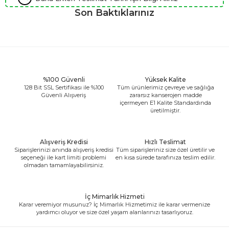
Son Baktıklarınız
%100 Güvenli
Yüksek Kalite
128 Bit SSL Sertifikası ile %100
Tüm ürünlerimiz çevreye ve sağlığa
Güvenli Alışveriş
zararsız kanserojen madde
içermeyen E1 Kalite Standardında
üretilmiştir.
Alışveriş Kredisi
Hızlı Teslimat
Siparişlerinizi anında alışveriş kredisi
Tüm siparişleriniz size özel üretilir ve
seçeneği ile kart limiti problemi
en kısa sürede tarafınıza teslim edilir.
olmadan tamamlayabilirsiniz.
İç Mimarlık Hizmeti
Karar veremiyor musunuz? İç Mimarlık Hizmetimiz ile karar vermenize
yardımcı oluyor ve size özel yaşam alanlarınızı tasarlıyoruz.