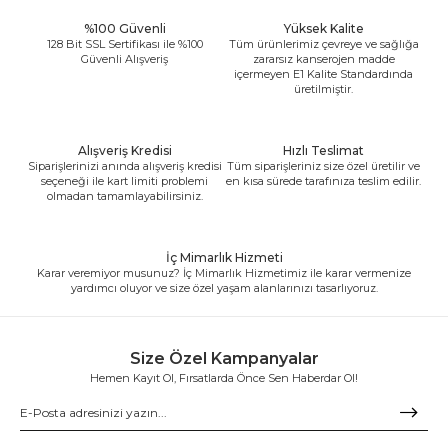
%100 Güvenli
Yüksek Kalite
128 Bit SSL Sertifikası ile %100
Tüm ürünlerimiz çevreye ve sağlığa
Güvenli Alışveriş
zararsız kanserojen madde
içermeyen E1 Kalite Standardında
üretilmiştir.
Alışveriş Kredisi
Hızlı Teslimat
Siparişlerinizi anında alışveriş kredisi
Tüm siparişleriniz size özel üretilir ve
seçeneği ile kart limiti problemi
en kısa sürede tarafınıza teslim edilir.
olmadan tamamlayabilirsiniz.
İç Mimarlık Hizmeti
Karar veremiyor musunuz? İç Mimarlık Hizmetimiz ile karar vermenize
yardımcı oluyor ve size özel yaşam alanlarınızı tasarlıyoruz.
Size Özel Kampanyalar
Hemen Kayıt Ol, Fırsatlarda Önce Sen Haberdar Ol!