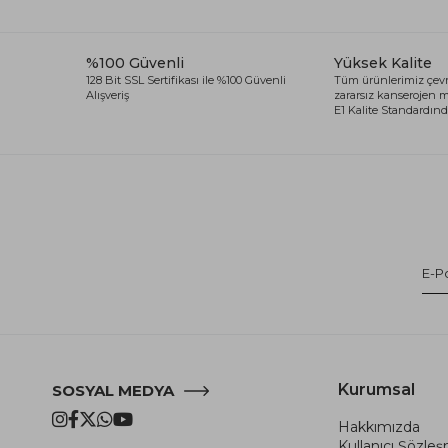
%100 Güvenli
Yüksek Kalite
128 Bit SSL Sertifikası ile %100 Güvenli
Tüm ürünlerimiz çevr
Alışveriş
zararsız kanserojen
E1 Kalite Standardında
Kurumsal
SOSYAL MEDYA
Hakkımızda
Kullanıcı Şözle