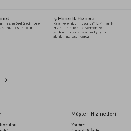
limat
İç Mimarlık Hizmeti
riniz size özel üretilir ve en
Karar veremiyor musunuz? İç Mimarlık
arafınıza teslim edilir.
Hizmetimiz ile karar vermenize
yardımcı oluyor ve size özel yaşam
alanlarınızı tasarlıyoruz.
r
Müşteri Hizmetleri
Koşulları
Yardım
nliği
Garanti & İade