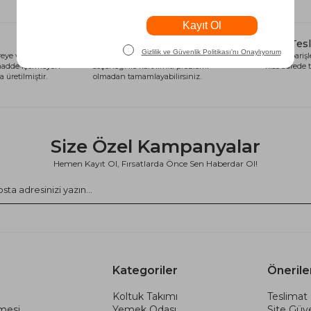
Alışveriş Kredisi
Hızlı Tes
eye ve sağlığa
Siparişlerinizi anında alışveriş kredisi
Tüm siparişle
 madde içermeyen
seçeneği ile kart limiti problemi
kısa sürede t
 üretilmiştir.
olmadan tamamlayabilirsiniz.
Size Özel Kampanyalar
Hemen Kayıt Ol, Fırsatlarda Önce Sen Haberdar Ol!
Kategoriler
Önerile
Koltuk Takımı
Teslimat 
şmesi
Yemek Odası
Site Güve