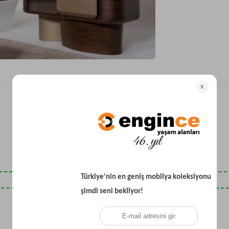
Yataklı Koltuk
Köşe Koltuk
Modern Köşe Koltuk
Ekonomik Köşe Koltuk
Mini Köşe Takımı
Gri Köşe Takımı
Bohem Köşe Takımı
Son Baktıklarınız