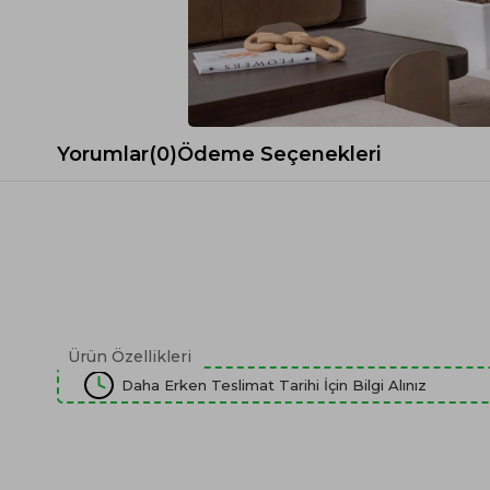
Spor Koltuk Takımı
Gri TV Ünitesi
Krem Koltuk Takımı
Beyaz TV Ünitesi
Gri Koltuk Takımı
Siyah TV Ünitesi
Büro Koltuk Takımı
Şömineli TV Ünitesi
Ev Tekstili
Dresuar
Yorumlar
(0)
Ödeme Seçenekleri
Duvar Ünitesi
TV Koltukları
Ürün Özellikleri
Daha Erken Teslimat Tarihi İçin Bilgi Alınız