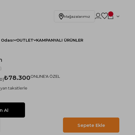
Mağazalarımız
 Odası
OUTLET
KAMPANYALI ÜRÜNLER
n
)
₺78.300
ONLINE'A ÖZEL
.0
yan taksitlerle