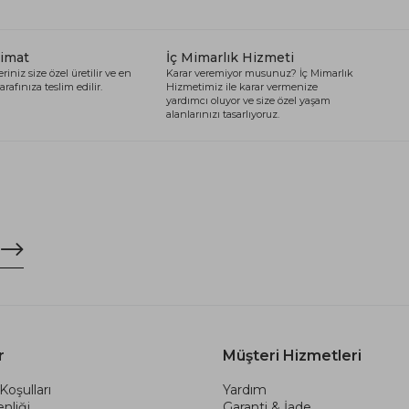
limat
İç Mimarlık Hizmeti
riniz size özel üretilir ve en
Karar veremiyor musunuz? İç Mimarlık
arafınıza teslim edilir.
Hizmetimiz ile karar vermenize
yardımcı oluyor ve size özel yaşam
alanlarınızı tasarlıyoruz.
r
Müşteri Hizmetleri
Koşulları
Yardım
nliği
Garanti & İade