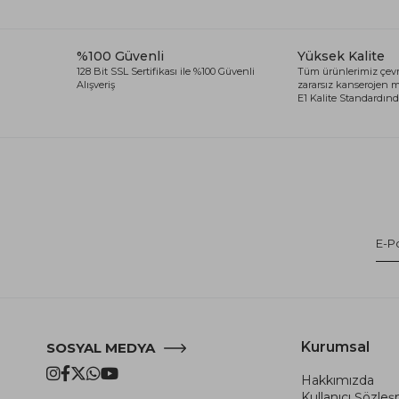
%100 Güvenli
Yüksek Kalite
128 Bit SSL Sertifikası ile %100 Güvenli
Tüm ürünlerimiz çevr
Alışveriş
zararsız kanserojen
E1 Kalite Standardında
Kurumsal
SOSYAL MEDYA
Hakkımızda
Kullanıcı Şözle