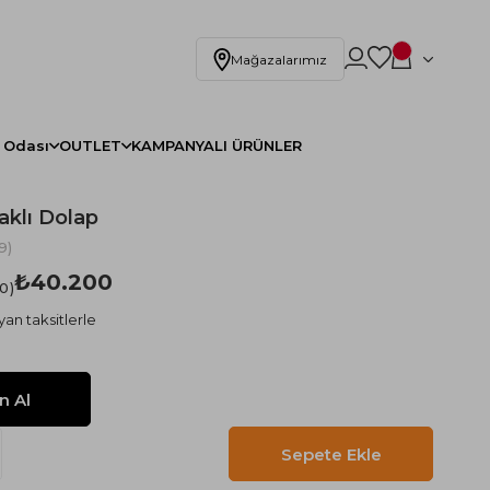
Mağazalarımız
 Odası
OUTLET
KAMPANYALI ÜRÜNLER
aklı Dolap
9)
₺40.200
.0
yan taksitlerle