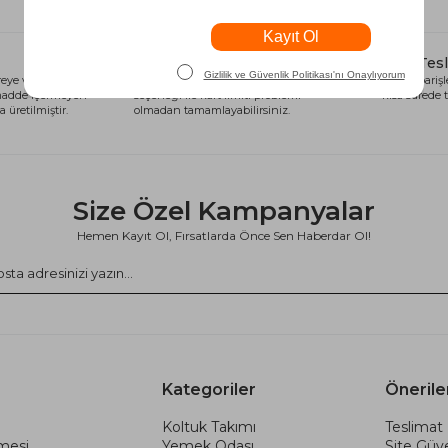
Alışveriş Kredisi
Hızlı Tes
eye ve sağlığa
Siparişlerinizi anında alışveriş kredisi
Tüm siparişle
 madde içermeyen
seçeneği ile kart limiti problemi
kısa sürede t
 üretilmiştir.
olmadan tamamlayabilirsiniz.
Size Özel Kampanyalar
Hemen Kayıt Ol, Fırsatlarda Önce Sen Haberdar Ol!
Kategoriler
Önerile
Koltuk Takımı
Teslimat 
şmesi
Yemek Odası
Site Güve