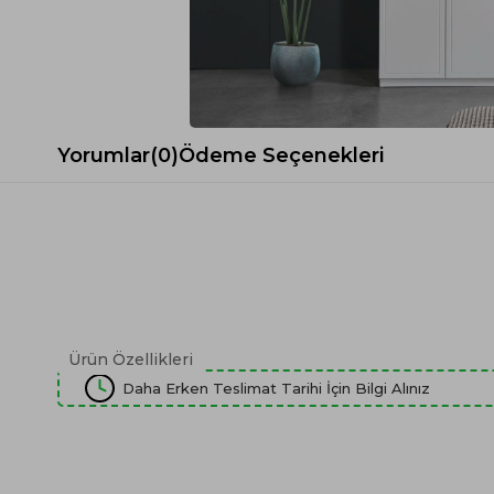
Spor Koltuk Takımı
Gri TV Ünitesi
Krem Koltuk Takımı
Beyaz TV Ünitesi
Gri Koltuk Takımı
Siyah TV Ünitesi
Büro Koltuk Takımı
Şömineli TV Ünitesi
Ev Tekstili
Dresuar
Yorumlar
(0)
Ödeme Seçenekleri
Duvar Ünitesi
TV Koltukları
Ürün Özellikleri
Daha Erken Teslimat Tarihi İçin Bilgi Alınız