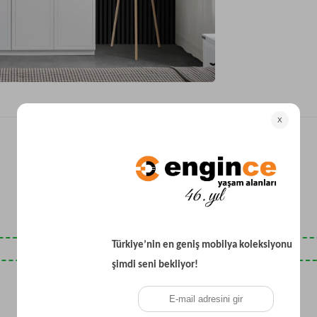
Yataklı Koltuk
Köşe Koltuk
Modern Köşe Koltuk
Ekonomik Köşe Koltuk
Mini Köşe Takımı
Gri Köşe Takımı
Bohem Köşe Takımı
Son Baktıklarınız