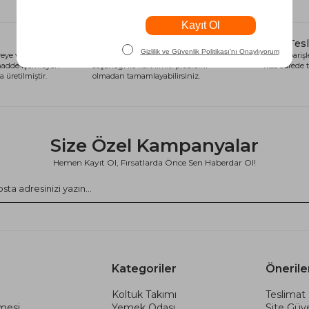
Alışveriş Kredisi
Hızlı Tes
eye ve sağlığa
Siparişlerinizi anında alışveriş kredisi
Tüm siparişle
 madde içermeyen
seçeneği ile kart limiti problemi
kısa sürede t
 üretilmiştir.
olmadan tamamlayabilirsiniz.
Size Özel Kampanyalar
Hemen Kayıt Ol, Fırsatlarda Önce Sen Haberdar Ol!
Kategoriler
Önerile
Koltuk Takımı
Teslimat 
şmesi
Yemek Odası
Site Güve