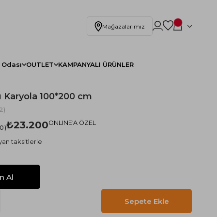
Mağazalarımız
 Odası
OUTLET
KAMPANYALI ÜRÜNLER
ı Karyola 100*200 cm
2)
₺23.200
ONLINE'A ÖZEL
.0
an taksitlerle