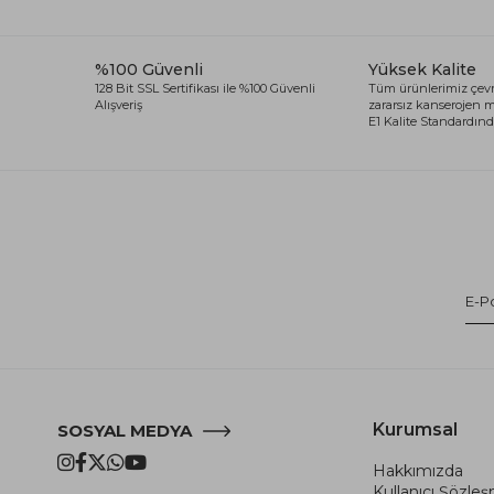
%100 Güvenli
Yüksek Kalite
128 Bit SSL Sertifikası ile %100 Güvenli
Tüm ürünlerimiz çevr
Alışveriş
zararsız kanserojen
E1 Kalite Standardında
Kurumsal
SOSYAL MEDYA
Hakkımızda
Kullanıcı Şözle