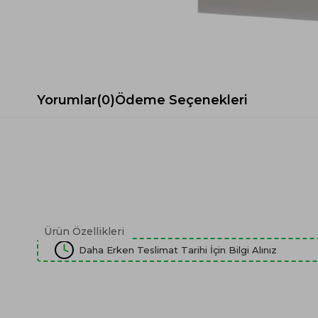
Spor Koltuk Takımı
Gri TV Ünitesi
Krem Koltuk Takımı
Beyaz TV Ünitesi
Gri Koltuk Takımı
Siyah TV Ünitesi
Büro Koltuk Takımı
Şömineli TV Ünitesi
Ev Tekstili
Dresuar
Yorumlar
(0)
Ödeme Seçenekleri
Duvar Ünitesi
TV Koltukları
Ürün Özellikleri
Daha Erken Teslimat Tarihi İçin Bilgi Alınız