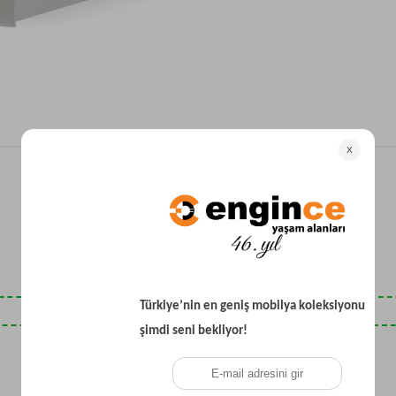
Yataklı Koltuk
Köşe Koltuk
Modern Köşe Koltuk
Ekonomik Köşe Koltuk
Mini Köşe Takımı
Gri Köşe Takımı
Bohem Köşe Takımı
Son Baktıklarınız