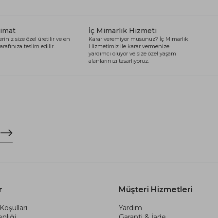
limat
İç Mimarlık Hizmeti
riniz size özel üretilir ve en
Karar veremiyor musunuz? İç Mimarlık
arafınıza teslim edilir.
Hizmetimiz ile karar vermenize
yardımcı oluyor ve size özel yaşam
alanlarınızı tasarlıyoruz.
r
Müşteri Hizmetleri
Koşulları
Yardım
nliği
Garanti & İade